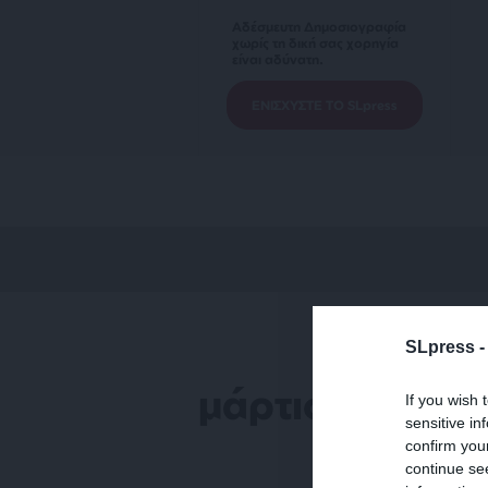
Αδέσμευτη Δημοσιογραφία
χωρίς τη δική σας χορηγία
είναι αδύνατη.
ΕΝΙΣΧΥΣΤΕ ΤΟ SLpress
SLpress 
μάρτιος
If you wish 
sensitive in
confirm you
continue se