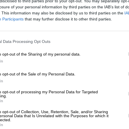
disclosed to third parties prior to your opt-out. You may separately opt-
ΗΣΕΙΣ
losure of your personal information by third parties on the IAB’s list of
τινάχθηκε στο 5,4% ο πληθωρισμός τον
. This information may also be disclosed by us to third parties on the
IA
ρτιο
Participants
that may further disclose it to other third parties.
/05/2026
ΕΝΙΣΧΥΣΤΕ ΤΟ
l Data Processing Opt Outs
Στηρίξτε με τη χορηγία σας για να επιβιώσει
η Αδέσμευτη Δημοσιογραφία του
o opt-out of the Sharing of my personal data.
SLpress.gr.
In
o opt-out of the Sale of my Personal Data.
ΕΠΙΣΤΡΟΦΗ ΣΤΗΝ ΑΡΧΗ ΤΗΣ ΣΕΛΙΔΑΣ
ΔΩΡΕΑ
In
* Ελάχιστη συνεισφορά 5€
to opt-out of processing my Personal Data for Targeted
ing.
In
ΑΡΧΕΙΟ
Ανατρέξτε στην αρθρογραφία του SL Press
o opt-out of Collection, Use, Retention, Sale, and/or Sharing
από το 2011 μέχρι σήμερα
ersonal Data that Is Unrelated with the Purposes for which it
lected.
In