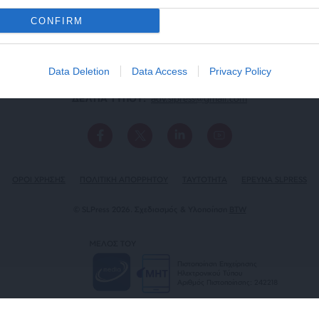
CONFIRM
Data Deletion
Data Access
Privacy Policy
ΕΠΙΚΟΙΝΩΝΙA:
slpress.gr@gmail.com
ΔΕΛΤΙΑ ΤΥΠΟΥ:
adv.slpress@gmail.com
ΟΡΟΙ ΧΡΗΣΗΣ
ΠΟΛΙΤΙΚΗ ΑΠΟΡΡΗΤΟΥ
TAYTOTHTA
ΕΡΕΥΝΑ SLPRESS
© SLPress 2026. Σχεδιασμός & Υλοποίηση
BTW
ΜΕΛΟΣ ΤΟΥ
Πιστοποίηση Επιχείρησης
Ηλεκτρονικού Τύπου
Αριθμός Πιστοποίησης: 242218