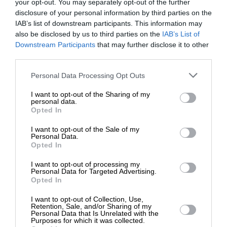
your opt-out. You may separately opt-out of the further
disclosure of your personal information by third parties on the
IAB’s list of downstream participants. This information may
also be disclosed by us to third parties on the
IAB’s List of
ΕΙΔΗΣΕΙΣ
ΕΝΙΣΧΥΣΤΕ ΤΟ
Downstream Participants
that may further disclose it to other
ΠΑΣΟΚ: Ταφόπλακα για τα μικρά οικόπεδα το νέο
third parties.
Προεδρικό Διάταγμα
29/04/2025
Στηρίξτε με τη χορηγία σας για να
Personal Data Processing Opt Outs
επιβιώσει η Αδέσμευτη
I want to opt-out of the Sharing of my
Δημοσιογραφία του SLpress.gr.
personal data.
Opted In
I want to opt-out of the Sale of my
ΔΩΡΕΑ
Personal Data.
ΕΠΙΣΤΡΟΦΗ ΣΤΗΝ ΑΡΧΗ ΤΗΣ ΣΕΛΙΔΑΣ
Opted In
* Ελάχιστη συνεισφορά 5€
I want to opt-out of processing my
Personal Data for Targeted Advertising.
NEWSLETTER
Opted In
I want to opt-out of Collection, Use,
Retention, Sale, and/or Sharing of my
ΑΡΧΕΙΟ
Personal Data that Is Unrelated with the
Purposes for which it was collected.