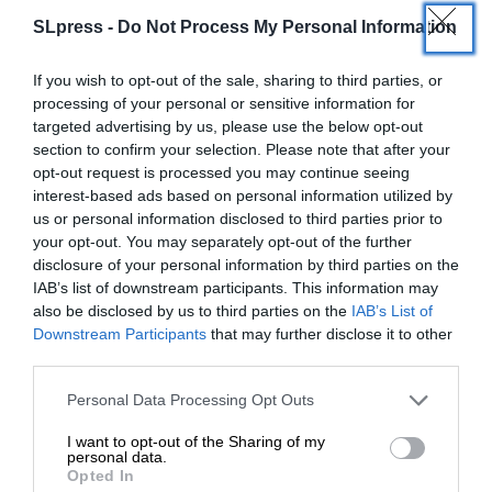
SLpress -
Do Not Process My Personal Information
If you wish to opt-out of the sale, sharing to third parties, or
processing of your personal or sensitive information for
targeted advertising by us, please use the below opt-out
section to confirm your selection. Please note that after your
opt-out request is processed you may continue seeing
interest-based ads based on personal information utilized by
us or personal information disclosed to third parties prior to
your opt-out. You may separately opt-out of the further
disclosure of your personal information by third parties on the
IAB’s list of downstream participants. This information may
also be disclosed by us to third parties on the
IAB’s List of
ΕΝΙΣΧΥΣΤΕ ΤΟ
Downstream Participants
that may further disclose it to other
third parties.
ΔΕΛΤΙΑ ΤΥΠΟΥ
Στηρίξτε με τη χορηγία σας για να
ΟΛΠΑ.Ε.:Συμμετοχή στην 1η Έκθεση
Personal Data Processing Opt Outs
“Logistics&Transports Thessaloniki Expo”
επιβιώσει η Αδέσμευτη
I want to opt-out of the Sharing of my
19/04/2024
Δημοσιογραφία του SLpress.gr.
personal data.
Opted In