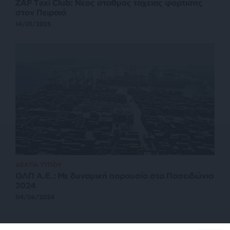
ZAP Taxi Club: Νέος σταθμός ταχείας φόρτισης
στον Πειραιά
14/01/2025
ΔΕΛΤΙΑ ΤΥΠΟΥ
ΟΛΠ Α.Ε.: Με δυναμική παρουσία στα Ποσειδώνια
2024
04/06/2024