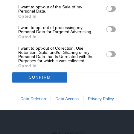
I want to opt-out of the Sale of my
ΔΩΡΕΑ
Personal Data.
Opted In
* Ελάχιστη συνεισφορά 5€
I want to opt-out of processing my
Personal Data for Targeted Advertising.
Opted In
I want to opt-out of Collection, Use,
Retention, Sale, and/or Sharing of my
Personal Data that Is Unrelated with the
Purposes for which it was collected.
Opted In
ΔΕΛΤΙΑ ΤΥΠΟΥ
ΟΛΠ Α.Ε.: Παρουσίαση των οικονομικών
CONFIRM
αποτελεσμάτων έτους 2023 στην Ένωση
Θεσμικών Επενδυτών
17/04/2024
Data Deletion
Data Access
Privacy Policy