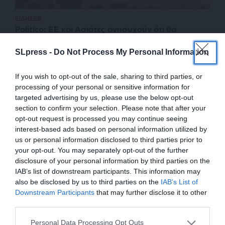
ΕΙΔΗΣΕΙΣ
Politico: ΕΕ και Ασιάτες ανησυχούν ότι θα
ξεμείνουν επειδή οι ΗΠΑ ξοδεύουν πολλά όπλα και
πυρομαχικά
SLpress -
Do Not Process My Personal Information
08/03/2026
If you wish to opt-out of the sale, sharing to third parties, or
processing of your personal or sensitive information for
targeted advertising by us, please use the below opt-out
section to confirm your selection. Please note that after your
opt-out request is processed you may continue seeing
interest-based ads based on personal information utilized by
us or personal information disclosed to third parties prior to
your opt-out. You may separately opt-out of the further
disclosure of your personal information by third parties on the
IAB’s list of downstream participants. This information may
also be disclosed by us to third parties on the
IAB’s List of
ΕΝΙΣΧΥΣΤΕ ΤΟ
Downstream Participants
that may further disclose it to other
third parties.
ΕΠΙΣΤΡΟΦΗ ΣΤΗΝ ΑΡΧΗ ΤΗΣ ΣΕΛΙΔΑΣ
Στηρίξτε με τη χορηγία σας για να
Personal Data Processing Opt Outs