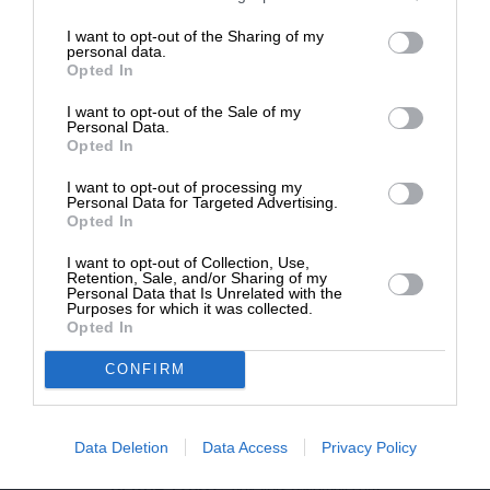
επιβιώσει η Αδέσμευτη
I want to opt-out of the Sharing of my
Δημοσιογραφία του SLpress.gr.
NEWSLETTER
personal data.
Opted In
I want to opt-out of the Sale of my
ΑΡΧΕΙΟ
ΔΩΡΕΑ
Personal Data.
Opted In
* Ελάχιστη συνεισφορά 5€
I want to opt-out of processing my
Personal Data for Targeted Advertising.
Opted In
ΕΝΙΣΧΥΣΤΕ ΤΟ
I want to opt-out of Collection, Use,
Retention, Sale, and/or Sharing of my
Αδέσμευτη Δημοσιογραφία χωρίς τη δική σας χορηγία
Personal Data that Is Unrelated with the
είναι αδύνατη.
Purposes for which it was collected.
Opted In
ΠΑΤΗΣΤΕ ΕΔΩ
CONFIRM
Data Deletion
Data Access
Privacy Policy
ΕΠΙΚΟΙΝΩΝΙA:
slpress.gr@gmail.com
ΔΕΛΤΙΑ ΤΥΠΟΥ:
adv.slpress@gmail.com