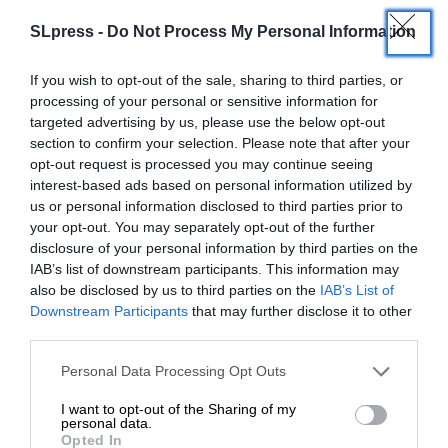
SLpress -
Do Not Process My Personal Information
If you wish to opt-out of the sale, sharing to third parties, or
processing of your personal or sensitive information for
targeted advertising by us, please use the below opt-out
section to confirm your selection. Please note that after your
opt-out request is processed you may continue seeing
interest-based ads based on personal information utilized by
us or personal information disclosed to third parties prior to
your opt-out. You may separately opt-out of the further
disclosure of your personal information by third parties on the
IAB’s list of downstream participants. This information may
also be disclosed by us to third parties on the
IAB’s List of
ΕΝΙΣΧΥΣΤΕ ΤΟ
Downstream Participants
that may further disclose it to other
third parties.
Στηρίξτε με τη χορηγία σας για να
ΔΙΕΘΝΗ
ΡΕΠΟΡΤΑΖ
Personal Data Processing Opt Outs
Μανιφέστο ανατροπών η ομιλία Τραμπ – Τί
επιβιώσει η Αδέσμευτη
ξεχώρισε στην ορκωμοσία – Σάλος από χαιρετισμό
I want to opt-out of the Sharing of my
Δημοσιογραφία του SLpress.gr.
personal data.
του Μασκ
Opted In