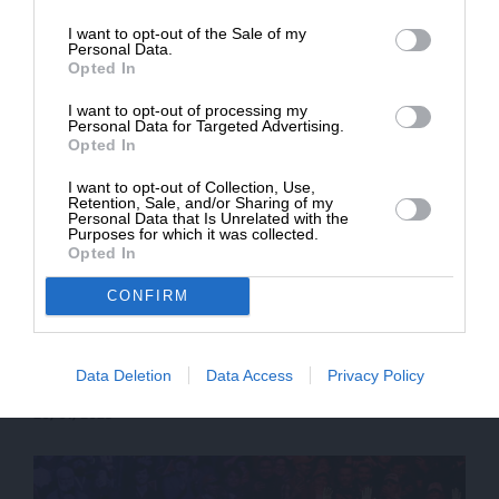
ΣΥΝΤΑΞΗ
20/01/2025
I want to opt-out of the Sale of my
ΔΩΡΕΑ
Personal Data.
Opted In
* Ελάχιστη συνεισφορά 5€
I want to opt-out of processing my
Personal Data for Targeted Advertising.
Opted In
I want to opt-out of Collection, Use,
Retention, Sale, and/or Sharing of my
Personal Data that Is Unrelated with the
Purposes for which it was collected.
Opted In
CONFIRM
ΕΙΔΗΣΕΙΣ
Τραμπ: Τέλος οι ελίτ – Θα ξαναπάρουμε τον
Παναμά – Φρένο στους μετανάστες – Θα βάλουμε
Data Deletion
Data Access
Privacy Policy
τη σημαία μας και στον Άρη
20/01/2025