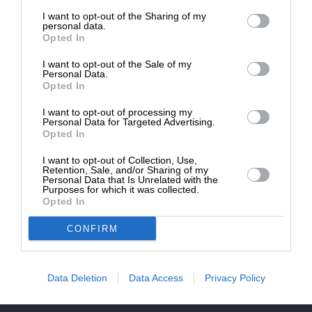
επιβιώσει η Αδέσμευτη
NEWSLETTER
I want to opt-out of the Sharing of my
Δημοσιογραφία του SLpress.gr.
personal data.
Opted In
ΑΡΧΕΙΟ
I want to opt-out of the Sale of my
ΔΩΡΕΑ
Personal Data.
Opted In
* Ελάχιστη συνεισφορά 5€
I want to opt-out of processing my
Personal Data for Targeted Advertising.
Opted In
ΕΝΙΣΧΥΣΤΕ ΤΟ
I want to opt-out of Collection, Use,
Αδέσμευτη Δημοσιογραφία χωρίς τη δική σας χορηγία
Retention, Sale, and/or Sharing of my
είναι αδύνατη.
Personal Data that Is Unrelated with the
Purposes for which it was collected.
Opted In
ΠΑΤΗΣΤΕ ΕΔΩ
CONFIRM
Data Deletion
Data Access
Privacy Policy
ΕΠΙΚΟΙΝΩΝΙA:
slpress.gr@gmail.com
ΔΕΛΤΙΑ ΤΥΠΟΥ:
adv.slpress@gmail.com