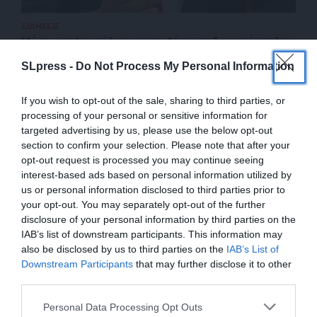
ΕΙΔΗΣΕΙΣ
Μόνο στο Ισραήλ και στην Αίγυπτο δεν ανέστειλαν
την οικονομική βοήθεια οι ΗΠΑ
SLpress -
Do Not Process My Personal Information
25/01/2025
If you wish to opt-out of the sale, sharing to third parties, or
processing of your personal or sensitive information for
targeted advertising by us, please use the below opt-out
section to confirm your selection. Please note that after your
opt-out request is processed you may continue seeing
interest-based ads based on personal information utilized by
us or personal information disclosed to third parties prior to
your opt-out. You may separately opt-out of the further
disclosure of your personal information by third parties on the
IAB’s list of downstream participants. This information may
also be disclosed by us to third parties on the
IAB’s List of
ΕΝΙΣΧΥΣΤΕ ΤΟ
Downstream Participants
that may further disclose it to other
third parties.
ΕΠΙΣΤΡΟΦΗ ΣΤΗΝ ΑΡΧΗ ΤΗΣ ΣΕΛΙΔΑΣ
Στηρίξτε με τη χορηγία σας για να
Personal Data Processing Opt Outs