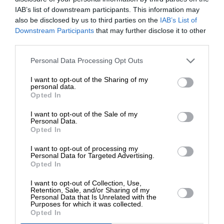
Πόσο δίκιο έχει ο Μασκ για την υπόθεση των
IAB’s list of downstream participants. This information may
βιασμών στη Βρετανία;
also be disclosed by us to third parties on the
IAB’s List of
ΜΑΥΡΟΥ ΟΛΓΑ
ΕΝΙΣΧΥΣΤΕ ΤΟ
Downstream Participants
that may further disclose it to other
06/01/2025
third parties.
Στηρίξτε με τη χορηγία σας για να
Personal Data Processing Opt Outs
επιβιώσει η Αδέσμευτη
I want to opt-out of the Sharing of my
Δημοσιογραφία του SLpress.gr.
personal data.
Opted In
I want to opt-out of the Sale of my
ΔΩΡΕΑ
Personal Data.
Opted In
* Ελάχιστη συνεισφορά 5€
I want to opt-out of processing my
Personal Data for Targeted Advertising.
Opted In
I want to opt-out of Collection, Use,
Retention, Sale, and/or Sharing of my
Personal Data that Is Unrelated with the
Purposes for which it was collected.
Opted In