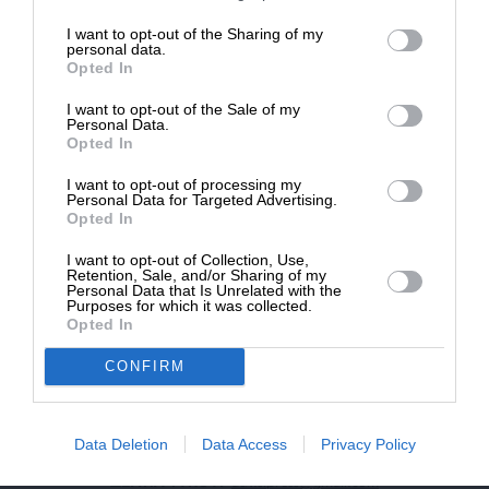
επιβιώσει η Αδέσμευτη
I want to opt-out of the Sharing of my
NEWSLETTER
Δημοσιογραφία του SLpress.gr.
personal data.
Opted In
I want to opt-out of the Sale of my
ΑΡΧΕΙΟ
ΔΩΡΕΑ
Personal Data.
Opted In
* Ελάχιστη συνεισφορά 5€
I want to opt-out of processing my
Personal Data for Targeted Advertising.
Opted In
ΕΝΙΣΧΥΣΤΕ ΤΟ
I want to opt-out of Collection, Use,
Retention, Sale, and/or Sharing of my
Αδέσμευτη Δημοσιογραφία χωρίς τη δική σας χορηγία
Personal Data that Is Unrelated with the
είναι αδύνατη.
Purposes for which it was collected.
Opted In
ΠΑΤΗΣΤΕ ΕΔΩ
CONFIRM
Data Deletion
Data Access
Privacy Policy
ΕΠΙΚΟΙΝΩΝΙA:
slpress.gr@gmail.com
ΔΕΛΤΙΑ ΤΥΠΟΥ:
adv.slpress@gmail.com