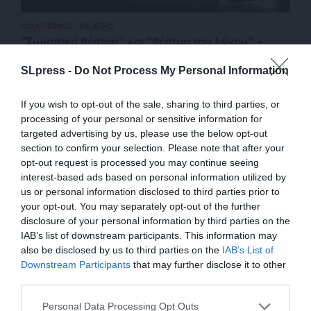
ΠΟΛΙΤΙΣΜΟΣ
ΘΕΑΤΡΟ
“Σωματικό θέατρο” και “θέατρο του λόγου” –
Σκέψεις με αφορμή την παράσταση “Βάιζα”
SLpress -
Do Not Process My Personal Information
ΜΠΟΥΡΑΣ ΚΩΝΣΤΑΝΤΙΝΟΣ
24/01/2024
If you wish to opt-out of the sale, sharing to third parties, or
processing of your personal or sensitive information for
targeted advertising by us, please use the below opt-out
section to confirm your selection. Please note that after your
opt-out request is processed you may continue seeing
interest-based ads based on personal information utilized by
us or personal information disclosed to third parties prior to
your opt-out. You may separately opt-out of the further
disclosure of your personal information by third parties on the
IAB’s list of downstream participants. This information may
also be disclosed by us to third parties on the
IAB’s List of
ΕΝΙΣΧΥΣΤΕ ΤΟ
Downstream Participants
that may further disclose it to other
third parties.
ΕΠΙΣΤΡΟΦΗ ΣΤΗΝ ΑΡΧΗ ΤΗΣ ΣΕΛΙΔΑΣ
Στηρίξτε με τη χορηγία σας για να
Personal Data Processing Opt Outs