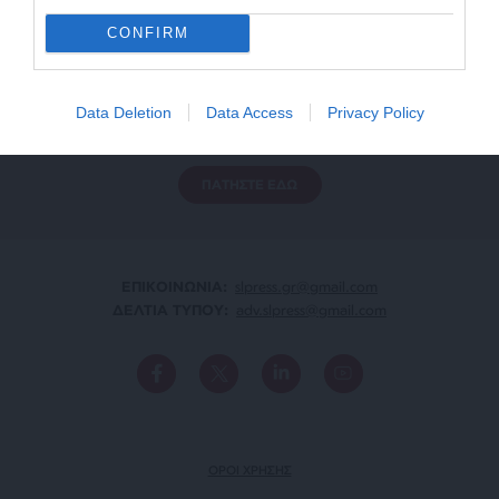
CONFIRM
ΕΝΙΣΧΥΣΤΕ ΤΟ
Αδέσμευτη Δημοσιογραφία χωρίς τη δική σας χορηγία
Data Deletion
Data Access
Privacy Policy
είναι αδύνατη.
ΠΑΤΗΣΤΕ ΕΔΩ
ΕΠΙΚΟΙΝΩΝΙA:
slpress.gr@gmail.com
ΔΕΛΤΙΑ ΤΥΠΟΥ:
adv.slpress@gmail.com
ΟΡΟΙ ΧΡΗΣΗΣ