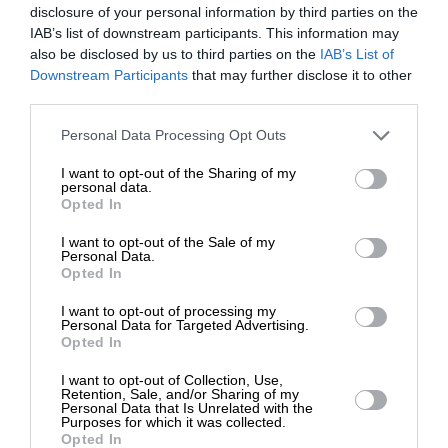
disclosure of your personal information by third parties on the
IAB’s list of downstream participants. This information may
also be disclosed by us to third parties on the
ΕΥ ΖΗΝ
ΣΥΝΤΑΓΗ
IAB’s List of
ΕΝΙΣΧΥΣΤΕ ΤΟ
Πως να φτιάξετε το αμοργιανό πατατάτο
Downstream Participants
that may further disclose it to other
third parties.
ΠΑΡΑΒΑΛΟΥ ΙΩΑΝΝΑ
15/08/2024
Στηρίξτε με τη χορηγία σας για να
Personal Data Processing Opt Outs
επιβιώσει η Αδέσμευτη
I want to opt-out of the Sharing of my
Δημοσιογραφία του SLpress.gr.
personal data.
Opted In
I want to opt-out of the Sale of my
ΕΠΙΣΤΡΟΦΗ ΣΤΗΝ ΑΡΧΗ ΤΗΣ ΣΕΛΙΔΑΣ
ΔΩΡΕΑ
Personal Data.
Opted In
* Ελάχιστη συνεισφορά 5€
I want to opt-out of processing my
NEWSLETTER
Personal Data for Targeted Advertising.
Opted In
I want to opt-out of Collection, Use,
ΑΡΧΕΙΟ
Retention, Sale, and/or Sharing of my
Personal Data that Is Unrelated with the
Purposes for which it was collected.
Opted In