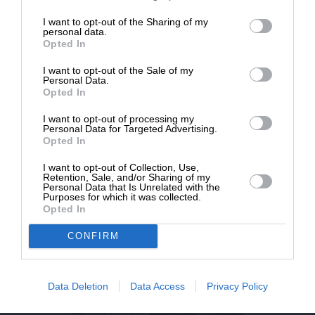
επιβιώσει η Αδέσμευτη
I want to opt-out of the Sharing of my
NEWSLETTER
Δημοσιογραφία του SLpress.gr.
personal data.
Opted In
I want to opt-out of the Sale of my
ΑΡΧΕΙΟ
ΔΩΡΕΑ
Personal Data.
Opted In
* Ελάχιστη συνεισφορά 5€
I want to opt-out of processing my
Personal Data for Targeted Advertising.
Opted In
ΕΝΙΣΧΥΣΤΕ ΤΟ
I want to opt-out of Collection, Use,
Retention, Sale, and/or Sharing of my
Αδέσμευτη Δημοσιογραφία χωρίς τη δική σας χορηγία
Personal Data that Is Unrelated with the
είναι αδύνατη.
Purposes for which it was collected.
Opted In
ΠΑΤΗΣΤΕ ΕΔΩ
CONFIRM
Data Deletion
Data Access
Privacy Policy
ΕΠΙΚΟΙΝΩΝΙA:
slpress.gr@gmail.com
ΔΕΛΤΙΑ ΤΥΠΟΥ:
adv.slpress@gmail.com