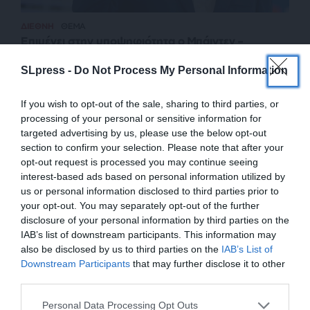
ΔΙΕΘΝΗ
ΘΕΜΑ
Επιμένει στην υποψηφιότητα ο Μπάιντεν –
Κλιμακώνονται οι πιέσεις για απόσυρση
SLpress -
Do Not Process My Personal Information
ΣΥΝΤΑΞΗ
13/07/2024
If you wish to opt-out of the sale, sharing to third parties, or
processing of your personal or sensitive information for
targeted advertising by us, please use the below opt-out
section to confirm your selection. Please note that after your
opt-out request is processed you may continue seeing
interest-based ads based on personal information utilized by
us or personal information disclosed to third parties prior to
your opt-out. You may separately opt-out of the further
disclosure of your personal information by third parties on the
IAB’s list of downstream participants. This information may
also be disclosed by us to third parties on the
IAB’s List of
ΕΝΙΣΧΥΣΤΕ ΤΟ
Downstream Participants
that may further disclose it to other
third parties.
ΕΠΙΣΤΡΟΦΗ ΣΤΗΝ ΑΡΧΗ ΤΗΣ ΣΕΛΙΔΑΣ
Στηρίξτε με τη χορηγία σας για να
Personal Data Processing Opt Outs