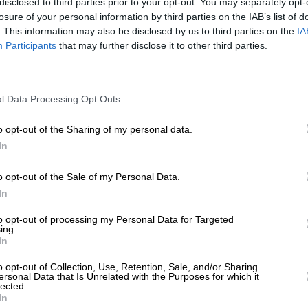
disclosed to third parties prior to your opt-out. You may separately opt-
ΛΙΤΙΣΜΟΣ
ΣΙΝΕΜΑ
losure of your personal information by third parties on the IAB’s list of
έρα Από τη Θάλασσα”: Μια ταινία για
. This information may also be disclosed by us to third parties on the
IA
ν ανθρώπινη αξιοπρέπεια
Participants
that may further disclose it to other third parties.
ΟΥΡΑΣ ΚΩΝΣΤΑΝΤΙΝΟΣ
05/2025
ΕΝΙΣΧΥΣΤΕ ΤΟ
l Data Processing Opt Outs
Στηρίξτε με τη χορηγία σας για να επιβιώσει
η Αδέσμευτη Δημοσιογραφία του
o opt-out of the Sharing of my personal data.
SLpress.gr.
In
o opt-out of the Sale of my Personal Data.
ΕΠΙΣΤΡΟΦΗ ΣΤΗΝ ΑΡΧΗ ΤΗΣ ΣΕΛΙΔΑΣ
ΔΩΡΕΑ
In
* Ελάχιστη συνεισφορά 5€
to opt-out of processing my Personal Data for Targeted
ing.
In
ΑΡΧΕΙΟ
Ανατρέξτε στην αρθρογραφία του SL Press
o opt-out of Collection, Use, Retention, Sale, and/or Sharing
από το 2011 μέχρι σήμερα
ersonal Data that Is Unrelated with the Purposes for which it
lected.
In