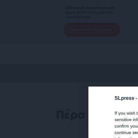
Αδέσμευτη Δημοσιογραφία
χωρίς τη δική σας χορηγία
είναι αδύνατη.
ΕΝΙΣΧΥΣΤΕ ΤΟ SLpress
SLpress 
Πέρα από τη 
If you wish 
sensitive in
confirm you
continue se