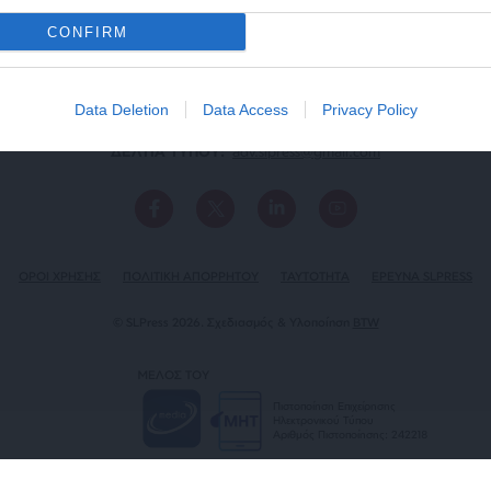
CONFIRM
Data Deletion
Data Access
Privacy Policy
ΕΠΙΚΟΙΝΩΝΙA:
slpress.gr@gmail.com
ΔΕΛΤΙΑ ΤΥΠΟΥ:
adv.slpress@gmail.com
ΟΡΟΙ ΧΡΗΣΗΣ
ΠΟΛΙΤΙΚΗ ΑΠΟΡΡΗΤΟΥ
TAYTOTHTA
ΕΡΕΥΝΑ SLPRESS
© SLPress 2026. Σχεδιασμός & Υλοποίηση
BTW
ΜΕΛΟΣ ΤΟΥ
Πιστοποίηση Επιχείρησης
Ηλεκτρονικού Τύπου
Αριθμός Πιστοποίησης: 242218