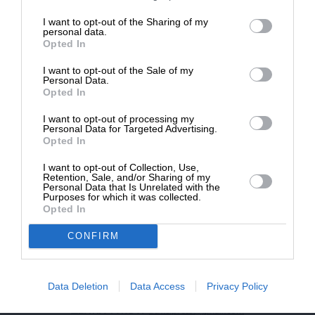
επιβιώσει η Αδέσμευτη
I want to opt-out of the Sharing of my
NEWSLETTER
Δημοσιογραφία του SLpress.gr.
personal data.
Opted In
I want to opt-out of the Sale of my
ΑΡΧΕΙΟ
ΔΩΡΕΑ
Personal Data.
Opted In
* Ελάχιστη συνεισφορά 5€
I want to opt-out of processing my
Personal Data for Targeted Advertising.
Opted In
ΕΝΙΣΧΥΣΤΕ ΤΟ
I want to opt-out of Collection, Use,
Retention, Sale, and/or Sharing of my
Αδέσμευτη Δημοσιογραφία χωρίς τη δική σας χορηγία
Personal Data that Is Unrelated with the
είναι αδύνατη.
Purposes for which it was collected.
Opted In
ΠΑΤΗΣΤΕ ΕΔΩ
CONFIRM
Data Deletion
Data Access
Privacy Policy
ΕΠΙΚΟΙΝΩΝΙA:
slpress.gr@gmail.com
ΔΕΛΤΙΑ ΤΥΠΟΥ:
adv.slpress@gmail.com