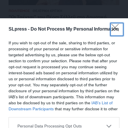
ΠΟΛΙΤΙΣΜΟΣ
ΘΕΑΤΡΙΚΗ ΚΡΙΤΙΚΗ
“Οι Τσέντσι” του Πέρσι Σέλλεϋ στο Δημοτικό
Θέατρο Πειραιά
SLpress -
Do Not Process My Personal Information
ΑΡΩΝΙΑΔΑ ΠΟΠΗ
13/03/2024
If you wish to opt-out of the sale, sharing to third parties, or
processing of your personal or sensitive information for
targeted advertising by us, please use the below opt-out
section to confirm your selection. Please note that after your
opt-out request is processed you may continue seeing
interest-based ads based on personal information utilized by
us or personal information disclosed to third parties prior to
your opt-out. You may separately opt-out of the further
disclosure of your personal information by third parties on the
IAB’s list of downstream participants. This information may
also be disclosed by us to third parties on the
IAB’s List of
ΕΝΙΣΧΥΣΤΕ ΤΟ
Downstream Participants
that may further disclose it to other
third parties.
ΕΠΙΣΤΡΟΦΗ ΣΤΗΝ ΑΡΧΗ ΤΗΣ ΣΕΛΙΔΑΣ
Στηρίξτε με τη χορηγία σας για να
Personal Data Processing Opt Outs