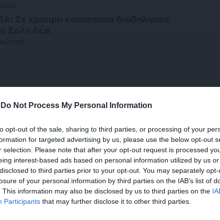
ΗΣΕΙΣ
Α: Σε κρίσιμη κατάσταση διαδηλωτής
ο Σολτ Λέικ
06/2025
ΗΣΕΙΣ
Ε: Το Ισραήλ έκανε τη διανομή
-
Do Not Process My Personal Information
οφίμων “παγίδα θανάτου”
/06/2025
to opt-out of the sale, sharing to third parties, or processing of your per
formation for targeted advertising by us, please use the below opt-out s
r selection. Please note that after your opt-out request is processed y
eing interest-based ads based on personal information utilized by us or
disclosed to third parties prior to your opt-out. You may separately opt-
ΗΣΕΙΣ
losure of your personal information by third parties on the IAB’s list of
δία: Το Πακιστάν για δέκατη φορά
. This information may also be disclosed by us to third parties on the
IA
ραβίασε την εκεχειρία
Participants
that may further disclose it to other third parties.
/05/2025