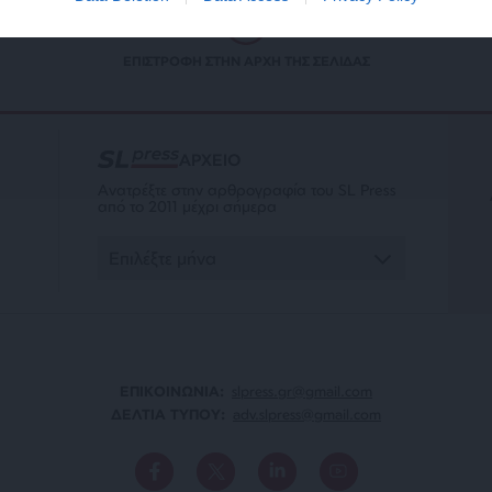
ΕΠΙΣΤΡΟΦΗ ΣΤΗΝ ΑΡΧΗ ΤΗΣ ΣΕΛΙΔΑΣ
ΑΡΧΕΙΟ
Ανατρέξτε στην αρθρογραφία του SL Press
από το 2011 μέχρι σήμερα
ΕΠΙΚΟΙΝΩΝΙA:
slpress.gr@gmail.com
ΔΕΛΤΙΑ ΤΥΠΟΥ:
adv.slpress@gmail.com