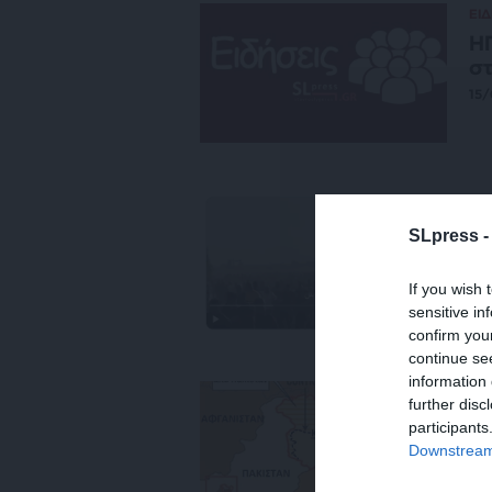
ΕΙΔ
ΗΠ
στ
15/
ΕΙΔ
ΟΗ
SLpress 
τρ
01
If you wish 
sensitive in
confirm you
continue se
information 
ΕΙΔ
further disc
Ιν
participants
πα
Downstream 
04