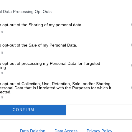
ΕΝΙΣΧΥΣΤΕ ΤΟ
l Data Processing Opt Outs
Στηρίξτε με τη χορηγία σας για να επιβιώσει
η Αδέσμευτη Δημοσιογραφία του
ΗΣΕΙΣ
o opt-out of the Sharing of my personal data.
SLpress.gr.
άιντεν: H Μόσχα δεν θα πληγεί από
In
ερικανικά όπλα της Ουκρανίας
o opt-out of the Sale of my Personal Data.
/06/2024
ΔΩΡΕΑ
In
* Ελάχιστη συνεισφορά 5€
to opt-out of processing my Personal Data for Targeted
ing.
In
ΗΣΕΙΣ
αλόνια και από τους Νότιους Κορεάτες
o opt-out of Collection, Use, Retention, Sale, and/or Sharing
ersonal Data that Is Unrelated with the Purposes for which it
/06/2024
lected.
In
CONFIRM
Data Deletion
Data Access
Privacy Policy