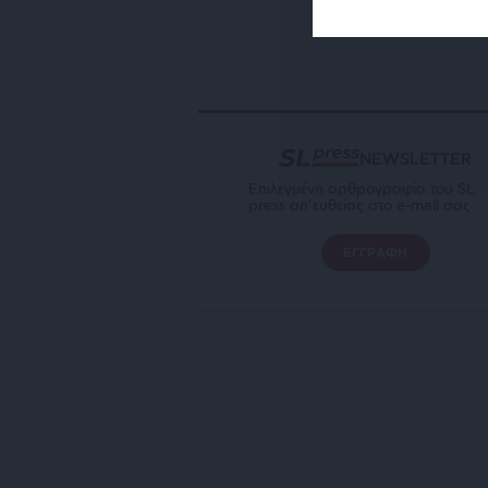
NEWSLETTER
Επιλεγμένη αρθρογραφία του SL
press απ’ευθείας στο e-mail σας
ΕΓΓΡΑΦΗ