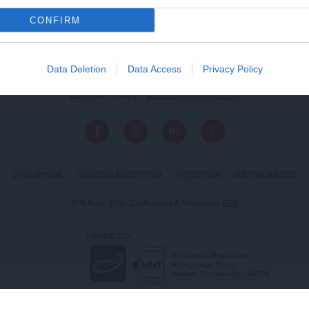
CONFIRM
Data Deletion
Data Access
Privacy Policy
ΕΠΙΚΟΙΝΩΝΙA:
slpress.gr@gmail.com
ΔΕΛΤΙΑ ΤΥΠΟΥ:
adv.slpress@gmail.com
ΟΡΟΙ ΧΡΗΣΗΣ
ΠΟΛΙΤΙΚΗ ΑΠΟΡΡΗΤΟΥ
TAYTOTHTA
ΕΡΕΥΝΑ SLPRESS
© SLPress 2026. Σχεδιασμός & Υλοποίηση
BTW
ΜΕΛΟΣ ΤΟΥ
Πιστοποίηση Επιχείρησης
Ηλεκτρονικού Τύπου
Αριθμός Πιστοποίησης: 242218