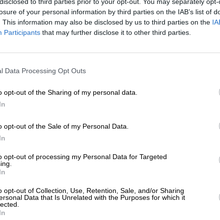
disclosed to third parties prior to your opt-out. You may separately opt-
ΛΤΙΑ ΤΥΠΟΥ
losure of your personal information by third parties on the IAB’s list of
ελτίο Τύπου_LAMDA
. This information may also be disclosed by us to third parties on the
IA
evelopment__Βράβευση-ορόσημο για το
Participants
that may further disclose it to other third parties.
e Ellinikon Experience Park
/02/2024
ΕΝΙΣΧΥΣΤΕ ΤΟ
l Data Processing Opt Outs
Στηρίξτε με τη χορηγία σας για να επιβιώσει
η Αδέσμευτη Δημοσιογραφία του
o opt-out of the Sharing of my personal data.
SLpress.gr.
In
o opt-out of the Sale of my Personal Data.
ΕΠΙΣΤΡΟΦΗ ΣΤΗΝ ΑΡΧΗ ΤΗΣ ΣΕΛΙΔΑΣ
ΔΩΡΕΑ
In
* Ελάχιστη συνεισφορά 5€
to opt-out of processing my Personal Data for Targeted
ing.
In
ΑΡΧΕΙΟ
Ανατρέξτε στην αρθρογραφία του SL Press
o opt-out of Collection, Use, Retention, Sale, and/or Sharing
από το 2011 μέχρι σήμερα
ersonal Data that Is Unrelated with the Purposes for which it
lected.
In