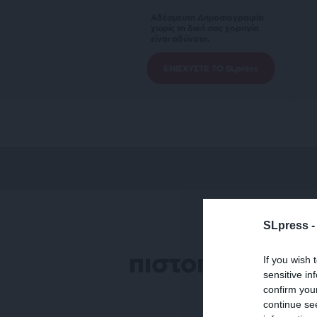
Αδέσμευτη Δημοσιογραφία
χωρίς τη δική σας χορηγία
είναι αδύνατη.
ΕΝΙΣΧΥΣΤΕ ΤΟ SLpress
SLpress 
πιστοποίηση S
If you wish 
sensitive in
confirm you
continue se