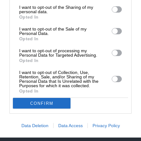
επιβιώσει η Αδέσμευτη
NEWSLETTER
I want to opt-out of the Sharing of my
Δημοσιογραφία του SLpress.gr.
personal data.
Opted In
ΑΡΧΕΙΟ
I want to opt-out of the Sale of my
ΔΩΡΕΑ
Personal Data.
Opted In
* Ελάχιστη συνεισφορά 5€
I want to opt-out of processing my
Personal Data for Targeted Advertising.
Opted In
ΕΝΙΣΧΥΣΤΕ ΤΟ
I want to opt-out of Collection, Use,
Αδέσμευτη Δημοσιογραφία χωρίς τη δική σας χορηγία
Retention, Sale, and/or Sharing of my
είναι αδύνατη.
Personal Data that Is Unrelated with the
Purposes for which it was collected.
Opted In
ΠΑΤΗΣΤΕ ΕΔΩ
CONFIRM
Data Deletion
Data Access
Privacy Policy
ΕΠΙΚΟΙΝΩΝΙA:
slpress.gr@gmail.com
ΔΕΛΤΙΑ ΤΥΠΟΥ:
adv.slpress@gmail.com