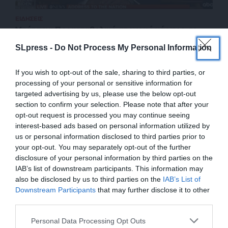
ΕΙΔΗΣΕΙΣ
Μπάιντεν: Προκαταβολική απονομή χάριτος σε
όσους θεωρεί ότι μπορεί να στοχοποιήσει ο Τραμπ
SLpress -
Do Not Process My Personal Information
20/01/2025
If you wish to opt-out of the sale, sharing to third parties, or
processing of your personal or sensitive information for
targeted advertising by us, please use the below opt-out
section to confirm your selection. Please note that after your
opt-out request is processed you may continue seeing
interest-based ads based on personal information utilized by
us or personal information disclosed to third parties prior to
your opt-out. You may separately opt-out of the further
disclosure of your personal information by third parties on the
IAB’s list of downstream participants. This information may
also be disclosed by us to third parties on the
IAB’s List of
ΕΝΙΣΧΥΣΤΕ ΤΟ
Downstream Participants
that may further disclose it to other
third parties.
ΕΠΙΣΤΡΟΦΗ ΣΤΗΝ ΑΡΧΗ ΤΗΣ ΣΕΛΙΔΑΣ
Στηρίξτε με τη χορηγία σας για να
Personal Data Processing Opt Outs