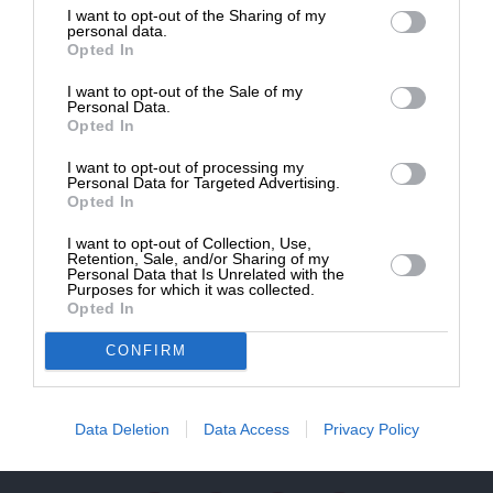
NEWSLETTER
I want to opt-out of the Sharing of my
Δημοσιογραφία του SLpress.gr.
personal data.
Opted In
ΑΡΧΕΙΟ
I want to opt-out of the Sale of my
ΔΩΡΕΑ
Personal Data.
Opted In
* Ελάχιστη συνεισφορά 5€
I want to opt-out of processing my
Personal Data for Targeted Advertising.
Opted In
ΕΝΙΣΧΥΣΤΕ ΤΟ
Αδέσμευτη Δημοσιογραφία χωρίς τη δική σας χορηγία
I want to opt-out of Collection, Use,
Retention, Sale, and/or Sharing of my
είναι αδύνατη.
Personal Data that Is Unrelated with the
Purposes for which it was collected.
Opted In
ΠΑΤΗΣΤΕ ΕΔΩ
CONFIRM
ΕΠΙΚΟΙΝΩΝΙA:
slpress.gr@gmail.com
Data Deletion
Data Access
Privacy Policy
ΔΕΛΤΙΑ ΤΥΠΟΥ:
adv.slpress@gmail.com