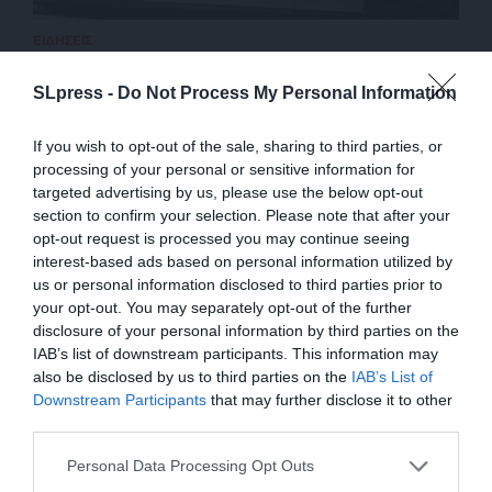
ΕΙΔΗΣΕΙΣ
Συνελήφθη ο “δράκος των Εξαρχείων”
21/11/2023
SLpress -
Do Not Process My Personal Information
If you wish to opt-out of the sale, sharing to third parties, or
processing of your personal or sensitive information for
targeted advertising by us, please use the below opt-out
section to confirm your selection. Please note that after your
opt-out request is processed you may continue seeing
interest-based ads based on personal information utilized by
us or personal information disclosed to third parties prior to
your opt-out. You may separately opt-out of the further
disclosure of your personal information by third parties on the
IAB’s list of downstream participants. This information may
also be disclosed by us to third parties on the
IAB’s List of
ΕΝΙΣΧΥΣΤΕ ΤΟ
Downstream Participants
that may further disclose it to other
ΕΠΙΣΤΡΟΦΗ ΣΤΗΝ ΑΡΧΗ ΤΗΣ ΣΕΛΙΔΑΣ
third parties.
Στηρίξτε με τη χορηγία σας για να
Personal Data Processing Opt Outs
επιβιώσει η Αδέσμευτη