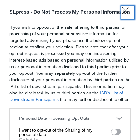
SLpress -
Do Not Process My Personal Information
ΕΙΔΗΣΕΙΣ
Στο νοσοκομείο ο Αντώνης Αντωνιάδης με
If you wish to opt-out of the sale, sharing to third parties, or
πνευμονία
processing of your personal or sensitive information for
23/01/2025
targeted advertising by us, please use the below opt-out
section to confirm your selection. Please note that after your
opt-out request is processed you may continue seeing
interest-based ads based on personal information utilized by
us or personal information disclosed to third parties prior to
your opt-out. You may separately opt-out of the further
disclosure of your personal information by third parties on the
IAB’s list of downstream participants. This information may
also be disclosed by us to third parties on the
IAB’s List of
ΕΝΙΣΧΥΣΤΕ ΤΟ
Downstream Participants
that may further disclose it to other
third parties.
Στηρίξτε με τη χορηγία σας για να
Personal Data Processing Opt Outs
ΕΙΔΗΣΕΙΣ
επιβιώσει η Αδέσμευτη
Τι συμβαίνει με την “πνευμονία στην Κίνα”
I want to opt-out of the Sharing of my
Δημοσιογραφία του SLpress.gr.
personal data.
09/12/2023
Opted In