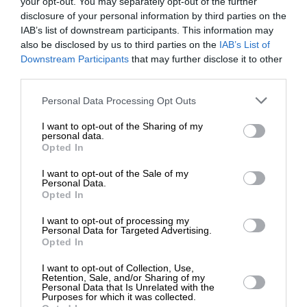
your opt-out. You may separately opt-out of the further
disclosure of your personal information by third parties on the
IAB’s list of downstream participants. This information may
also be disclosed by us to third parties on the
IAB’s List of
ΔΕΛΤΙΑ ΤΥΠΟΥ
ΕΝΙΣΧΥΣΤΕ ΤΟ
Downstream Participants
that may further disclose it to other
Με επιτυχία η 3η Συνάντηση της Διεθνούς
third parties.
Πρωτοβουλίας Δενδροφυτεύσεων
25/11/2023
Στηρίξτε με τη χορηγία σας για να
Personal Data Processing Opt Outs
επιβιώσει η Αδέσμευτη
I want to opt-out of the Sharing of my
Δημοσιογραφία του SLpress.gr.
personal data.
Opted In
I want to opt-out of the Sale of my
ΔΩΡΕΑ
Personal Data.
ΕΠΙΣΤΡΟΦΗ ΣΤΗΝ ΑΡΧΗ ΤΗΣ ΣΕΛΙΔΑΣ
Opted In
* Ελάχιστη συνεισφορά 5€
I want to opt-out of processing my
Personal Data for Targeted Advertising.
NEWSLETTER
Opted In
I want to opt-out of Collection, Use,
Retention, Sale, and/or Sharing of my
ΑΡΧΕΙΟ
Personal Data that Is Unrelated with the
Purposes for which it was collected.