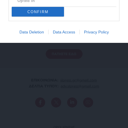
Opted In
CONFIRM
ΕΝΙΣΧΥΣΤΕ ΤΟ
Data Deletion
Data Access
Privacy Policy
Αδέσμευτη Δημοσιογραφία χωρίς τη δική σας χορηγία
είναι αδύνατη.
ΠΑΤΗΣΤΕ ΕΔΩ
ΕΠΙΚΟΙΝΩΝΙA:
slpress.gr@gmail.com
ΔΕΛΤΙΑ ΤΥΠΟΥ:
adv.slpress@gmail.com
ΟΡΟΙ ΧΡΗΣΗΣ