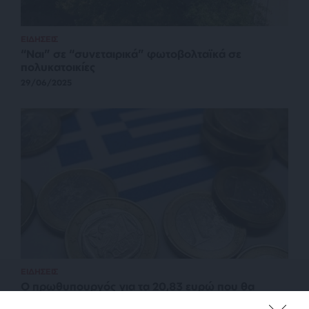
ΕΙΔΗΣΕΙΣ
“Ναι” σε “συνεταιρικά” φωτοβολταϊκά σε
πολυκατοικίες
29/06/2025
ΕΙΔΗΣΕΙΣ
Ο πρωθυπουργός για τα 20,83 ευρώ που θα
παίρνουν οι ευάλωτοι το μήνα