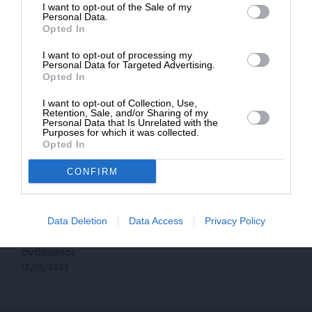
αλλά στις σημερινές γραμμές
I want to opt-out of the Sale of my
ΔΩΡΕΑ
Personal Data.
24/05/2024
Opted In
* Ελάχιστη συνεισφορά 5€
I want to opt-out of processing my
Personal Data for Targeted Advertising.
Opted In
I want to opt-out of Collection, Use,
Retention, Sale, and/or Sharing of my
Personal Data that Is Unrelated with the
Purposes for which it was collected.
Opted In
CONFIRM
ΕΙΔΗΣΕΙΣ
Data Deletion
Data Access
Privacy Policy
Τούρκοι τουριστικοί πράκτορες: Ίσως με τη βίζα-
εξπρές να πάνε στην Ελλάδα ένα εκατομμύριο
άνθρωποι
13/12/2023