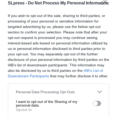
04/05/2025
SLpress -
Do Not Process My Personal Information
If you wish to opt-out of the sale, sharing to third parties, or
processing of your personal or sensitive information for
targeted advertising by us, please use the below opt-out
section to confirm your selection. Please note that after your
opt-out request is processed you may continue seeing
interest-based ads based on personal information utilized by
us or personal information disclosed to third parties prior to
your opt-out. You may separately opt-out of the further
disclosure of your personal information by third parties on the
IAB’s list of downstream participants. This information may
also be disclosed by us to third parties on the
IAB’s List of
ΕΝΙΣΧΥΣΤΕ ΤΟ
Downstream Participants
that may further disclose it to other
third parties.
Στηρίξτε με τη χορηγία σας για να
Personal Data Processing Opt Outs
επιβιώσει η Αδέσμευτη
I want to opt-out of the Sharing of my
Δημοσιογραφία του SLpress.gr.
personal data.
ΕΙΔΗΣΕΙΣ
Opted In
Reuters: Ο Πούτιν δέχεται κατάπαυση του πυρός