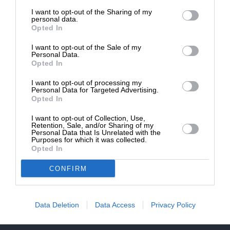
επιβιώσει η Αδέσμευτη
NEWSLETTER
I want to opt-out of the Sharing of my
Δημοσιογραφία του SLpress.gr.
personal data.
Opted In
ΑΡΧΕΙΟ
I want to opt-out of the Sale of my
ΔΩΡΕΑ
Personal Data.
Opted In
* Ελάχιστη συνεισφορά 5€
I want to opt-out of processing my
Personal Data for Targeted Advertising.
Opted In
ΕΝΙΣΧΥΣΤΕ ΤΟ
I want to opt-out of Collection, Use,
Αδέσμευτη Δημοσιογραφία χωρίς τη δική σας χορηγία
Retention, Sale, and/or Sharing of my
είναι αδύνατη.
Personal Data that Is Unrelated with the
Purposes for which it was collected.
Opted In
ΠΑΤΗΣΤΕ ΕΔΩ
CONFIRM
Data Deletion
Data Access
Privacy Policy
ΕΠΙΚΟΙΝΩΝΙA:
slpress.gr@gmail.com
ΔΕΛΤΙΑ ΤΥΠΟΥ:
adv.slpress@gmail.com