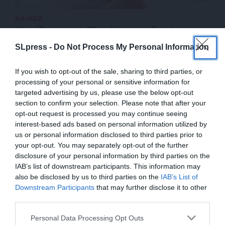
ΕΙΔΗΣΕΙΣ
Μετατίθεται για τις 27 Ιουλίου η προθεσμία
υποβολής δηλώσεων των νομικών προσώπων
SLpress -
Do Not Process My Personal Information
13/06/2024
If you wish to opt-out of the sale, sharing to third parties, or
processing of your personal or sensitive information for
targeted advertising by us, please use the below opt-out
section to confirm your selection. Please note that after your
opt-out request is processed you may continue seeing
interest-based ads based on personal information utilized by
us or personal information disclosed to third parties prior to
your opt-out. You may separately opt-out of the further
disclosure of your personal information by third parties on the
IAB’s list of downstream participants. This information may
also be disclosed by us to third parties on the
IAB’s List of
ΕΝΙΣΧΥΣΤΕ ΤΟ
Downstream Participants
that may further disclose it to other
third parties.
ΕΠΙΣΤΡΟΦΗ ΣΤΗΝ ΑΡΧΗ ΤΗΣ ΣΕΛΙΔΑΣ
Στηρίξτε με τη χορηγία σας για να
Personal Data Processing Opt Outs