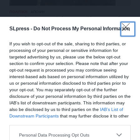
ΠΟΛΙΤΙΚΗ
ΑΠΟΨΗ
Μηδενίζοντας το παλιό στην αναζήτηση του νέου…
ΜΑΣΤΡΟΓΙΑΝΝΗΣ ΒΑΣΙΛΗΣ
SLpress -
Do Not Process My Personal Information
11/07/2024
If you wish to opt-out of the sale, sharing to third parties, or
processing of your personal or sensitive information for
targeted advertising by us, please use the below opt-out
section to confirm your selection. Please note that after your
opt-out request is processed you may continue seeing
interest-based ads based on personal information utilized by
us or personal information disclosed to third parties prior to
your opt-out. You may separately opt-out of the further
disclosure of your personal information by third parties on the
IAB’s list of downstream participants. This information may
also be disclosed by us to third parties on the
IAB’s List of
ΕΝΙΣΧΥΣΤΕ ΤΟ
Downstream Participants
that may further disclose it to other
third parties.
ΕΠΙΣΤΡΟΦΗ ΣΤΗΝ ΑΡΧΗ ΤΗΣ ΣΕΛΙΔΑΣ
Στηρίξτε με τη χορηγία σας για να
Personal Data Processing Opt Outs