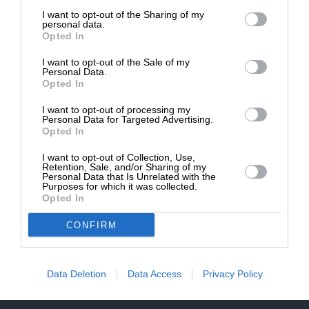
επιβιώσει η Αδέσμευτη
NEWSLETTER
I want to opt-out of the Sharing of my
Δημοσιογραφία του SLpress.gr.
personal data.
Opted In
ΑΡΧΕΙΟ
I want to opt-out of the Sale of my
ΔΩΡΕΑ
Personal Data.
Opted In
* Ελάχιστη συνεισφορά 5€
I want to opt-out of processing my
Personal Data for Targeted Advertising.
Opted In
ΕΝΙΣΧΥΣΤΕ ΤΟ
I want to opt-out of Collection, Use,
Αδέσμευτη Δημοσιογραφία χωρίς τη δική σας χορηγία
Retention, Sale, and/or Sharing of my
είναι αδύνατη.
Personal Data that Is Unrelated with the
Purposes for which it was collected.
Opted In
ΠΑΤΗΣΤΕ ΕΔΩ
CONFIRM
Data Deletion
Data Access
Privacy Policy
ΕΠΙΚΟΙΝΩΝΙA:
slpress.gr@gmail.com
ΔΕΛΤΙΑ ΤΥΠΟΥ:
adv.slpress@gmail.com