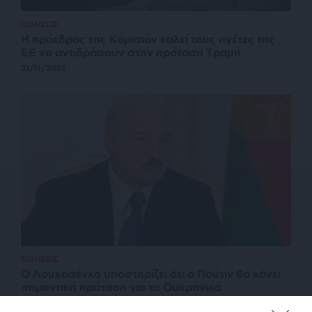
ΕΙΔΗΣΕΙΣ
Η πρόεδρος της Κομισιόν καλεί τους ηγέτες της
ΕΕ να αντιδράσουν στην πρόταση Τραμπ
21/11/2025
ΕΙΔΗΣΕΙΣ
Ο Λουκασένκο υποστηρίζει ότι ο Πούτιν θα κάνει
σημαντική πρόταση για το Ουκρανικό
26/09/2025