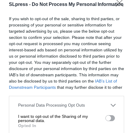
SLpress -
Do Not Process My Personal Information
If you wish to opt-out of the sale, sharing to third parties, or
processing of your personal or sensitive information for
targeted advertising by us, please use the below opt-out
section to confirm your selection. Please note that after your
opt-out request is processed you may continue seeing
interest-based ads based on personal information utilized by
us or personal information disclosed to third parties prior to
your opt-out. You may separately opt-out of the further
disclosure of your personal information by third parties on the
IAB’s list of downstream participants. This information may
also be disclosed by us to third parties on the
IAB’s List of
ΕΝΙΣΧΥΣΤΕ ΤΟ
Downstream Participants
that may further disclose it to other
third parties.
Στηρίξτε με τη χορηγία σας για να
Personal Data Processing Opt Outs
επιβιώσει η Αδέσμευτη
ΕΙΔΗΣΕΙΣ
I want to opt-out of the Sharing of my
Δημοσιογραφία του SLpress.gr.
personal data.
Βελόπουλος για πρόταση ΝΔ: “Να ξανακάνουμε
Opted In
και τη δίκη του Κολοκοτρώνη”