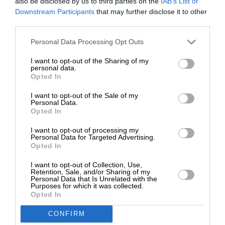
also be disclosed by us to third parties on the
IAB’s List of
Η προτομή του Εμμανουήλ Ξάνθου ψάχνει την
ΕΝΙΣΧΥΣΤΕ ΤΟ
Downstream Participants
that may further disclose it to other
οριστική της θέση
third parties.
ΠΑΥΛΟΠΟΥΛΟΣ ΔΗΜΗΤΡΗΣ
11/12/2024
Στηρίξτε με τη χορηγία σας για να
Personal Data Processing Opt Outs
επιβιώσει η Αδέσμευτη
I want to opt-out of the Sharing of my
Δημοσιογραφία του SLpress.gr.
personal data.
Opted In
I want to opt-out of the Sale of my
ΔΩΡΕΑ
Personal Data.
Opted In
* Ελάχιστη συνεισφορά 5€
I want to opt-out of processing my
Personal Data for Targeted Advertising.
Opted In
I want to opt-out of Collection, Use,
Retention, Sale, and/or Sharing of my
ΠΟΛΙΤΙΣΜΟΣ
ΘΕΜΑ
Personal Data that Is Unrelated with the
Ποιου γλύπτη έργο έγινε μετάλλιο στους
Purposes for which it was collected.
Ολυμπιακούς Αγώνες
Opted In
ΠΑΥΛΟΠΟΥΛΟΣ ΔΗΜΗΤΡΗΣ
21/05/2024
CONFIRM