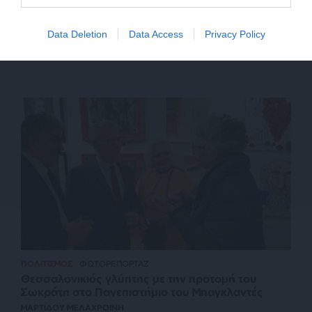
Data Deletion
Data Access
Privacy Policy
ΠΟΛΙΤΙΣΜΟΣ
ΦΩΤΟΡΕΠΟΡΤΑΖ
Θεσσαλονικιός γλύπτης με την προτομή του
Σωκράτη στο Πανεπιστήμιο του Μπαγκλαντές
ΜΑΡΤΙΔΟΥ ΜΕΛΑΧΡΟΙΝΗ