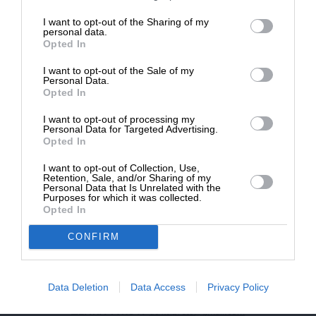
επιβιώσει η Αδέσμευτη
I want to opt-out of the Sharing of my
NEWSLETTER
Δημοσιογραφία του SLpress.gr.
personal data.
Opted In
I want to opt-out of the Sale of my
ΑΡΧΕΙΟ
ΔΩΡΕΑ
Personal Data.
Opted In
* Ελάχιστη συνεισφορά 5€
I want to opt-out of processing my
Personal Data for Targeted Advertising.
Opted In
ΕΝΙΣΧΥΣΤΕ ΤΟ
I want to opt-out of Collection, Use,
Retention, Sale, and/or Sharing of my
Αδέσμευτη Δημοσιογραφία χωρίς τη δική σας χορηγία
Personal Data that Is Unrelated with the
είναι αδύνατη.
Purposes for which it was collected.
Opted In
ΠΑΤΗΣΤΕ ΕΔΩ
CONFIRM
Data Deletion
Data Access
Privacy Policy
ΕΠΙΚΟΙΝΩΝΙA:
slpress.gr@gmail.com
ΔΕΛΤΙΑ ΤΥΠΟΥ:
adv.slpress@gmail.com