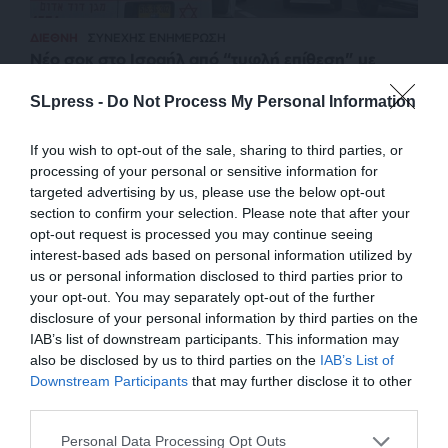
ΔΙΕΘΝΗ
ΣΥΝΕΧΗΣ ΕΝΗΜΕΡΩΣΗ
Νέο σοκ στο Ισραήλ από “τυφλή επίθεση” με
κλεμμένα ΙΧ σε πολίτες κοντά στο Τελ Αβίβ
SLpress -
Do Not Process My Personal Information
ΣΥΝΤΑΞΗ
15/01/2024
If you wish to opt-out of the sale, sharing to third parties, or
processing of your personal or sensitive information for
targeted advertising by us, please use the below opt-out
section to confirm your selection. Please note that after your
opt-out request is processed you may continue seeing
interest-based ads based on personal information utilized by
us or personal information disclosed to third parties prior to
your opt-out. You may separately opt-out of the further
disclosure of your personal information by third parties on the
IAB’s list of downstream participants. This information may
also be disclosed by us to third parties on the
IAB’s List of
ΕΝΙΣΧΥΣΤΕ ΤΟ
Downstream Participants
that may further disclose it to other
third parties.
ΕΠΙΣΤΡΟΦΗ ΣΤΗΝ ΑΡΧΗ ΤΗΣ ΣΕΛΙΔΑΣ
Στηρίξτε με τη χορηγία σας για να
Personal Data Processing Opt Outs