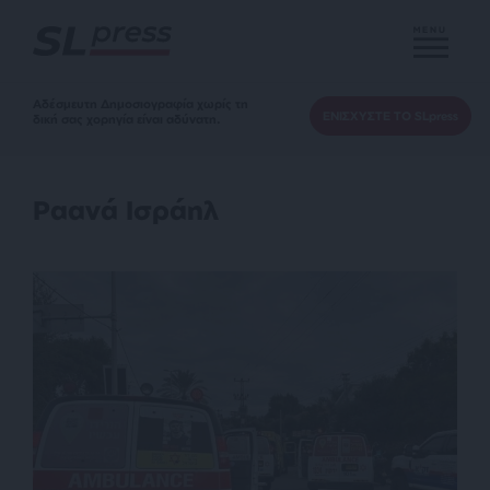
MENU
Αδέσμευτη Δημοσιογραφία χωρίς τη
ΕΝΙΣΧΥΣΤΕ ΤΟ SLpress
δική σας χορηγία είναι αδύνατη.
Ραανά Ισράηλ