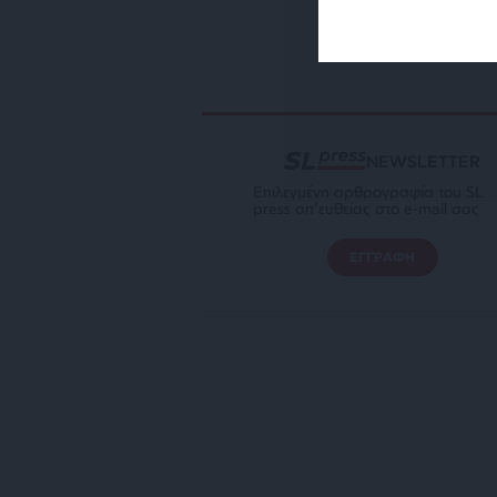
NEWSLETTER
Επιλεγμένη αρθρογραφία του SL
press απ’ευθείας στο e-mail σας
ΕΓΓΡΑΦΗ