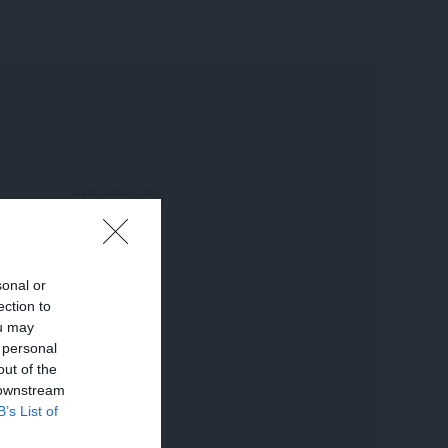
sonal or
ection to
ou may
 personal
out of the
 downstream
B’s List of