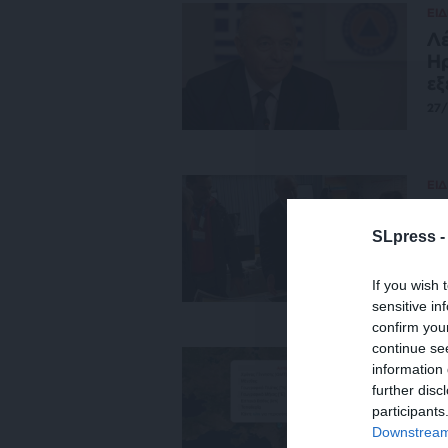
ΕΙΔ
Λέ
Ηρ
εξ
27
ΕΙΔ
Λέ
έκ
SLpress 
08
If you wish 
sensitive in
confirm you
continue se
ΕΙΔ
information 
Τι
further disc
30
participants
30
Downstream 