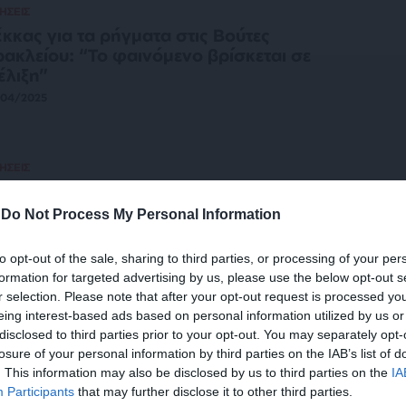
ΗΣΕΙΣ
κκας για τα ρήγματα στις Βούτες
ακλείου: “Το φαινόμενο βρίσκεται σε
έλιξη”
/04/2025
ΗΣΕΙΣ
κκας: Αποκλείεται σε αυτή τη φάση
ρηξη του ηφαιστείου
-
Do Not Process My Personal Information
/02/2025
to opt-out of the sale, sharing to third parties, or processing of your per
formation for targeted advertising by us, please use the below opt-out s
r selection. Please note that after your opt-out request is processed y
eing interest-based ads based on personal information utilized by us or
ΗΣΕΙΣ
disclosed to third parties prior to your opt-out. You may separately opt-
 λέει ο σεισμολόγος Α. Γκανάς για τους
losure of your personal information by third parties on the IAB’s list of
 μικροσεισμούς στην Αθήνα
. This information may also be disclosed by us to third parties on the
IA
/12/2024
Participants
that may further disclose it to other third parties.