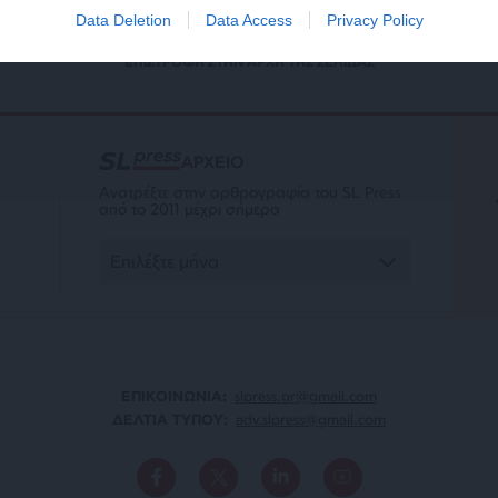
Data Deletion
Data Access
Privacy Policy
ΕΠΙΣΤΡΟΦΗ ΣΤΗΝ ΑΡΧΗ ΤΗΣ ΣΕΛΙΔΑΣ
ΑΡΧΕΙΟ
Ανατρέξτε στην αρθρογραφία του SL Press
από το 2011 μέχρι σήμερα
ΕΠΙΚΟΙΝΩΝΙA:
slpress.gr@gmail.com
ΔΕΛΤΙΑ ΤΥΠΟΥ:
adv.slpress@gmail.com