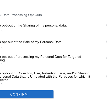
ΕΝΙΣΧΥΣΤΕ ΤΟ
l Data Processing Opt Outs
Στηρίξτε με τη χορηγία σας για να επιβιώσει
ΗΣΕΙΣ
η Αδέσμευτη Δημοσιογραφία του
Ευάγγελος Αποστολάκης για το “Βέλος”
o opt-out of the Sharing of my personal data.
SLpress.gr.
Προσπάθειες επισκευής
In
11/2023
o opt-out of the Sale of my Personal Data.
ΔΩΡΕΑ
In
* Ελάχιστη συνεισφορά 5€
to opt-out of processing my Personal Data for Targeted
ing.
ΙΝΩΝΙΑ
ΡΕΠΟΡΤΑΖ
In
 αντιστασιακοί ζητούν να επιστρέψει το
έλος” στο Φάληρο – Καταγραφή των
o opt-out of Collection, Use, Retention, Sale, and/or Sharing
μιών
ersonal Data that Is Unrelated with the Purposes for which it
lected.
11/2023
In
CONFIRM