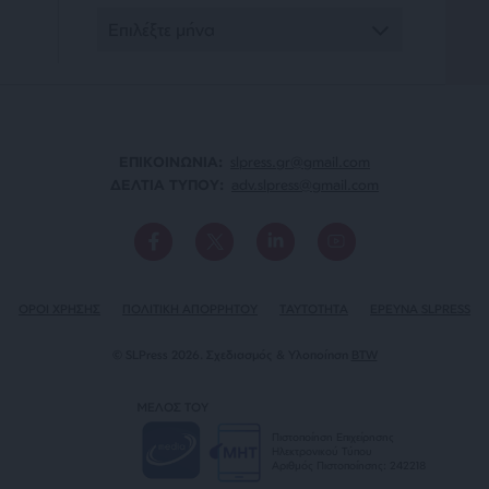
ΕΠΙΚΟΙΝΩΝΙA:
slpress.gr@gmail.com
ΔΕΛΤΙΑ ΤΥΠΟΥ:
adv.slpress@gmail.com
ΟΡΟΙ ΧΡΗΣΗΣ
ΠΟΛΙΤΙΚΗ ΑΠΟΡΡΗΤΟΥ
TAYTOTHTA
ΕΡΕΥΝΑ SLPRESS
© SLPress 2026. Σχεδιασμός & Υλοποίηση
BTW
ΜΕΛΟΣ ΤΟΥ
Πιστοποίηση Επιχείρησης
Ηλεκτρονικού Τύπου
Αριθμός Πιστοποίησης: 242218