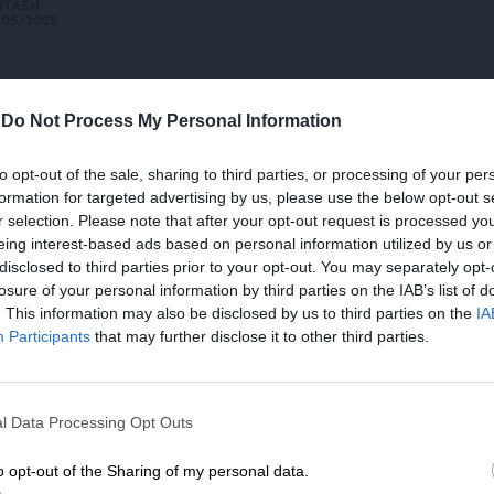
ΝΤΑΞΗ
/05/2025
ΗΣΕΙΣ
τσολα για Κύπρο: “Η Ευρώπη θα
-
Do Not Process My Personal Information
ίσκεται πάντα στο πλευρό σας”
/04/2025
to opt-out of the sale, sharing to third parties, or processing of your per
formation for targeted advertising by us, please use the below opt-out s
r selection. Please note that after your opt-out request is processed y
eing interest-based ads based on personal information utilized by us or
disclosed to third parties prior to your opt-out. You may separately opt-
ΗΣΕΙΣ
losure of your personal information by third parties on the IAB’s list of
ο Βερολίνο ο Μητσοτάκης για τη σύνοδο
. This information may also be disclosed by us to third parties on the
IA
υ ΕΛΚ
Participants
that may further disclose it to other third parties.
01/2025
ΕΝΙΣΧΥΣΤΕ ΤΟ
l Data Processing Opt Outs
Στηρίξτε με τη χορηγία σας για να επιβιώσει
η Αδέσμευτη Δημοσιογραφία του
ΗΣΕΙΣ
o opt-out of the Sharing of my personal data.