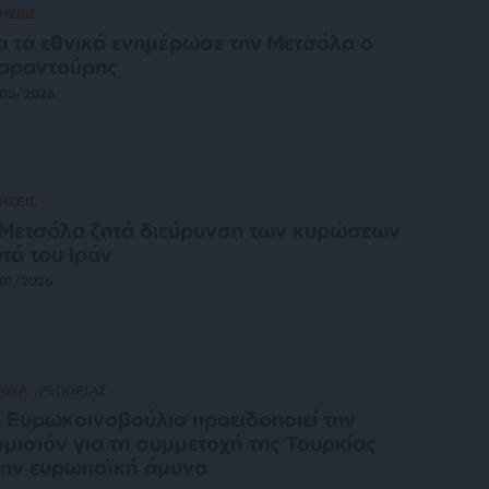
ΗΣΕΙΣ
α τα εθνικά ενημέρωσε την Μετσόλα ο
αραντούρης
/05/2026
ΗΣΕΙΣ
Μετσόλα ζητά διεύρυνση των κυρώσεων
τά του Ιράν
01/2026
ΝΙΚΑ
ΡΕΠΟΡΤΑΖ
 Ευρωκοινοβούλιο προειδοποιεί την
μισιόν για τη συμμετοχή της Τουρκίας
ην ευρωπαϊκή άμυνα