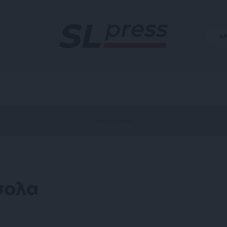
Α
σολα