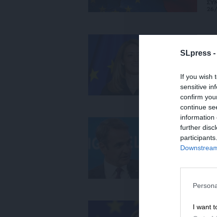
ΣΥ
26
ΕΙΔ
Μέ
SLpress 
βρ
02
If you wish 
sensitive in
confirm you
continue se
information 
ΕΙΔ
further disc
Στ
participants
το
Downstream 
17/
Persona
ΕΙΔ
I want t