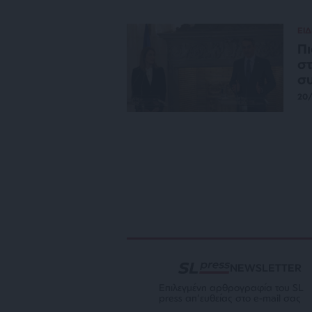
ΕΙΔ
Πι
στ
συ
20
NEWSLETTER
Επιλεγμένη αρθρογραφία του SL
press απ’ευθείας στο e-mail σας