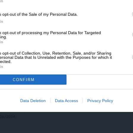
SLpress.gr.
 Ελλάδα ένα περήφανο έθνος”: To
In
νυμα Μέτσολα για την επέτειο της
οκατάστασης της Δημοκρατίας
o opt-out of the Sale of my Personal Data.
ΔΩΡΕΑ
/07/2024
In
* Ελάχιστη συνεισφορά 5€
to opt-out of processing my Personal Data for Targeted
ing.
In
ΗΣΕΙΣ
ανεξελέγη η Μέτσολα πρόεδρος της
o opt-out of Collection, Use, Retention, Sale, and/or Sharing
υρωβουλής
ersonal Data that Is Unrelated with the Purposes for which it
lected.
/07/2024
In
CONFIRM
ΗΣΕΙΣ
Data Deletion
Data Access
Privacy Policy
οψηφιότητα για την προεδρία του
ρωκοινοβουλίου από την Μετσόλα
/06/2024