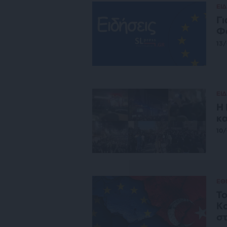
ΕΙΔ
Γι
Φ
13
ΕΙΔ
Η 
κα
10/
ΕΘ
Το
Κο
στ