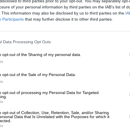
disclosed to third parties prior to your opt-out. You may separately opt-
ΗΣΕΙΣ
losure of your personal information by third parties on the IAB’s list of
ραιτήθηκε ο επικεφαλής της ισραηλινής
. This information may also be disclosed by us to third parties on the
IA
στικής υπηρεσίας Σιν Μπετ
Participants
that may further disclose it to other third parties.
/04/2025
ΕΝΙΣΧΥΣΤΕ ΤΟ
l Data Processing Opt Outs
Στηρίξτε με τη χορηγία σας για να επιβιώσει
η Αδέσμευτη Δημοσιογραφία του
o opt-out of the Sharing of my personal data.
SLpress.gr.
In
o opt-out of the Sale of my Personal Data.
ΕΠΙΣΤΡΟΦΗ ΣΤΗΝ ΑΡΧΗ ΤΗΣ ΣΕΛΙΔΑΣ
ΔΩΡΕΑ
In
* Ελάχιστη συνεισφορά 5€
to opt-out of processing my Personal Data for Targeted
ing.
In
ΑΡΧΕΙΟ
Ανατρέξτε στην αρθρογραφία του SL Press
o opt-out of Collection, Use, Retention, Sale, and/or Sharing
από το 2011 μέχρι σήμερα
ersonal Data that Is Unrelated with the Purposes for which it
lected.
In