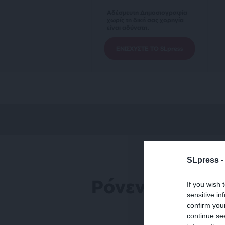
Αδέσμευτη Δημοσιογραφία
χωρίς τη δική σας χορηγία
είναι αδύνατη.
ΕΝΙΣΧΥΣΤΕ ΤΟ SLpress
SLpress 
Ρόνεν Μπαρ
If you wish 
sensitive in
confirm you
continue se