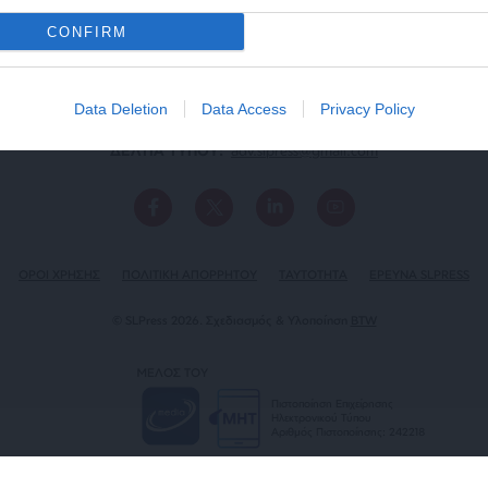
CONFIRM
Data Deletion
Data Access
Privacy Policy
ΕΠΙΚΟΙΝΩΝΙA:
slpress.gr@gmail.com
ΔΕΛΤΙΑ ΤΥΠΟΥ:
adv.slpress@gmail.com
ΟΡΟΙ ΧΡΗΣΗΣ
ΠΟΛΙΤΙΚΗ ΑΠΟΡΡΗΤΟΥ
TAYTOTHTA
ΕΡΕΥΝΑ SLPRESS
© SLPress 2026. Σχεδιασμός & Υλοποίηση
BTW
ΜΕΛΟΣ ΤΟΥ
Πιστοποίηση Επιχείρησης
Ηλεκτρονικού Τύπου
Αριθμός Πιστοποίησης: 242218