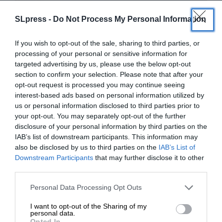
SLpress -
Do Not Process My Personal Information
ΕΙΔΗΣΕΙΣ
Νέα συμφωνία με το Ιράν υπογράφει ο Πούτιν
If you wish to opt-out of the sale, sharing to third parties, or
17/01/2025
processing of your personal or sensitive information for
targeted advertising by us, please use the below opt-out
section to confirm your selection. Please note that after your
opt-out request is processed you may continue seeing
interest-based ads based on personal information utilized by
us or personal information disclosed to third parties prior to
your opt-out. You may separately opt-out of the further
disclosure of your personal information by third parties on the
IAB’s list of downstream participants. This information may
also be disclosed by us to third parties on the
IAB’s List of
ΕΝΙΣΧΥΣΤΕ ΤΟ
Downstream Participants
that may further disclose it to other
third parties.
Στηρίξτε με τη χορηγία σας για να
ΕΙΔΗΣΕΙΣ
Personal Data Processing Opt Outs
Η Ρωσία προωθεί νέα διακρατική συμφωνία
επιβιώσει η Αδέσμευτη
συνεργασίας με το Ιράν
I want to opt-out of the Sharing of my
Δημοσιογραφία του SLpress.gr.
personal data.
17/01/2024
Opted In