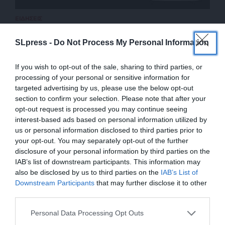
ΕΙΔΗΣΕΙΣ
“Εφυγε” μια γόησσα του ’70, η Σαμάνθα Έγκαρ
18/10/2025
SLpress -
Do Not Process My Personal Information
If you wish to opt-out of the sale, sharing to third parties, or
processing of your personal or sensitive information for
targeted advertising by us, please use the below opt-out
section to confirm your selection. Please note that after your
opt-out request is processed you may continue seeing
interest-based ads based on personal information utilized by
us or personal information disclosed to third parties prior to
your opt-out. You may separately opt-out of the further
disclosure of your personal information by third parties on the
IAB’s list of downstream participants. This information may
also be disclosed by us to third parties on the
IAB’s List of
ΕΝΙΣΧΥΣΤΕ ΤΟ
Downstream Participants
that may further disclose it to other
ΕΠΙΣΤΡΟΦΗ ΣΤΗΝ ΑΡΧΗ ΤΗΣ ΣΕΛΙΔΑΣ
third parties.
Στηρίξτε με τη χορηγία σας για να
Personal Data Processing Opt Outs
επιβιώσει η Αδέσμευτη