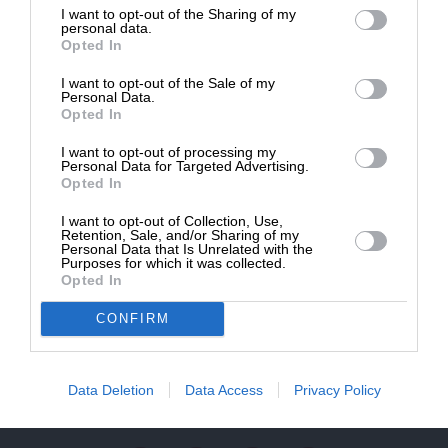
NEWSLETTER
I want to opt-out of the Sharing of my
Δημοσιογραφία του SLpress.gr.
personal data.
Opted In
ΑΡΧΕΙΟ
I want to opt-out of the Sale of my
ΔΩΡΕΑ
Personal Data.
Opted In
* Ελάχιστη συνεισφορά 5€
I want to opt-out of processing my
Personal Data for Targeted Advertising.
Opted In
ΕΝΙΣΧΥΣΤΕ ΤΟ
Αδέσμευτη Δημοσιογραφία χωρίς τη δική σας χορηγία
I want to opt-out of Collection, Use,
Retention, Sale, and/or Sharing of my
είναι αδύνατη.
Personal Data that Is Unrelated with the
Purposes for which it was collected.
Opted In
ΠΑΤΗΣΤΕ ΕΔΩ
CONFIRM
ΕΠΙΚΟΙΝΩΝΙA:
slpress.gr@gmail.com
Data Deletion
Data Access
Privacy Policy
ΔΕΛΤΙΑ ΤΥΠΟΥ:
adv.slpress@gmail.com