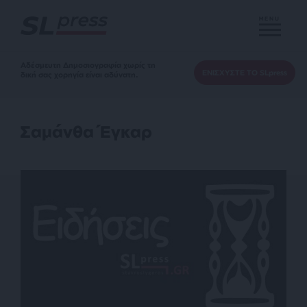
MENU
Αδέσμευτη Δημοσιογραφία χωρίς τη
ΕΝΙΣΧΥΣΤΕ ΤΟ SLpress
δική σας χορηγία είναι αδύνατη.
Σαμάνθα Έγκαρ