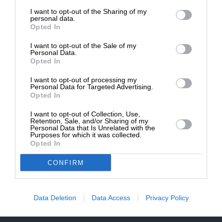
επιβιώσει η Αδέσμευτη
NEWSLETTER
I want to opt-out of the Sharing of my
Δημοσιογραφία του SLpress.gr.
personal data.
Opted In
ΑΡΧΕΙΟ
I want to opt-out of the Sale of my
ΔΩΡΕΑ
Personal Data.
Opted In
* Ελάχιστη συνεισφορά 5€
I want to opt-out of processing my
Personal Data for Targeted Advertising.
Opted In
ΕΝΙΣΧΥΣΤΕ ΤΟ
I want to opt-out of Collection, Use,
Αδέσμευτη Δημοσιογραφία χωρίς τη δική σας χορηγία
Retention, Sale, and/or Sharing of my
είναι αδύνατη.
Personal Data that Is Unrelated with the
Purposes for which it was collected.
Opted In
ΠΑΤΗΣΤΕ ΕΔΩ
CONFIRM
Data Deletion
Data Access
Privacy Policy
ΕΠΙΚΟΙΝΩΝΙA:
slpress.gr@gmail.com
ΔΕΛΤΙΑ ΤΥΠΟΥ:
adv.slpress@gmail.com