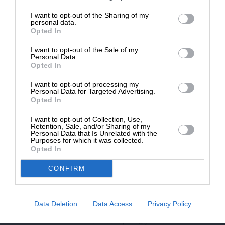
επιβιώσει η Αδέσμευτη
I want to opt-out of the Sharing of my
NEWSLETTER
Δημοσιογραφία του SLpress.gr.
personal data.
Opted In
I want to opt-out of the Sale of my
ΑΡΧΕΙΟ
ΔΩΡΕΑ
Personal Data.
Opted In
* Ελάχιστη συνεισφορά 5€
I want to opt-out of processing my
Personal Data for Targeted Advertising.
Opted In
ΕΝΙΣΧΥΣΤΕ ΤΟ
I want to opt-out of Collection, Use,
Retention, Sale, and/or Sharing of my
Αδέσμευτη Δημοσιογραφία χωρίς τη δική σας χορηγία
Personal Data that Is Unrelated with the
είναι αδύνατη.
Purposes for which it was collected.
Opted In
ΠΑΤΗΣΤΕ ΕΔΩ
CONFIRM
Data Deletion
Data Access
Privacy Policy
ΕΠΙΚΟΙΝΩΝΙA:
slpress.gr@gmail.com
ΔΕΛΤΙΑ ΤΥΠΟΥ:
adv.slpress@gmail.com