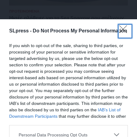
ΠΡΟΤΕΙΝΟΜΕΝΑ
Μισές αλήθειες για τα Sea Sparrow που στέλνουν
στην Ουκρανία!
SLpress -
Do Not Process My Personal Information
DEFENCEPOINT
28/12/2024
If you wish to opt-out of the sale, sharing to third parties, or
processing of your personal or sensitive information for
targeted advertising by us, please use the below opt-out
section to confirm your selection. Please note that after your
opt-out request is processed you may continue seeing
interest-based ads based on personal information utilized by
us or personal information disclosed to third parties prior to
your opt-out. You may separately opt-out of the further
disclosure of your personal information by third parties on the
IAB’s list of downstream participants. This information may
also be disclosed by us to third parties on the
IAB’s List of
ΕΝΙΣΧΥΣΤΕ ΤΟ
Downstream Participants
that may further disclose it to other
third parties.
ΕΠΙΣΤΡΟΦΗ ΣΤΗΝ ΑΡΧΗ ΤΗΣ ΣΕΛΙΔΑΣ
Στηρίξτε με τη χορηγία σας για να
Personal Data Processing Opt Outs