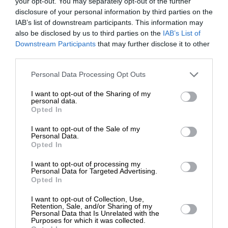
your opt-out. You may separately opt-out of the further
disclosure of your personal information by third parties on the
IAB’s list of downstream participants. This information may
also be disclosed by us to third parties on the
IAB’s List of
ΕΙΔΗΣΕΙΣ
ΕΝΙΣΧΥΣΤΕ ΤΟ
Downstream Participants
that may further disclose it to other
Ελεύθερος με όρους ο 25χρονος που
third parties.
κατηγορείται για εμπρησμό στο Σέιχ Σου
11/06/2024
Στηρίξτε με τη χορηγία σας για να
Personal Data Processing Opt Outs
επιβιώσει η Αδέσμευτη
I want to opt-out of the Sharing of my
Δημοσιογραφία του SLpress.gr.
personal data.
Opted In
I want to opt-out of the Sale of my
ΔΩΡΕΑ
Personal Data.
ΕΠΙΣΤΡΟΦΗ ΣΤΗΝ ΑΡΧΗ ΤΗΣ ΣΕΛΙΔΑΣ
Opted In
* Ελάχιστη συνεισφορά 5€
I want to opt-out of processing my
Personal Data for Targeted Advertising.
NEWSLETTER
Opted In
I want to opt-out of Collection, Use,
Retention, Sale, and/or Sharing of my
ΑΡΧΕΙΟ
Personal Data that Is Unrelated with the
Purposes for which it was collected.