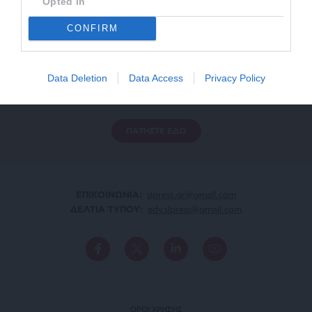
Opted In
CONFIRM
ΕΝΙΣΧΥΣΤΕ ΤΟ
Data Deletion
Data Access
Privacy Policy
Αδέσμευτη Δημοσιογραφία χωρίς τη δική σας χορηγία
είναι αδύνατη.
ΠΑΤΗΣΤΕ ΕΔΩ
ΕΠΙΚΟΙΝΩΝΙA:
slpress.gr@gmail.com
ΔΕΛΤΙΑ ΤΥΠΟΥ:
adv.slpress@gmail.com
ΟΡΟΙ ΧΡΗΣΗΣ