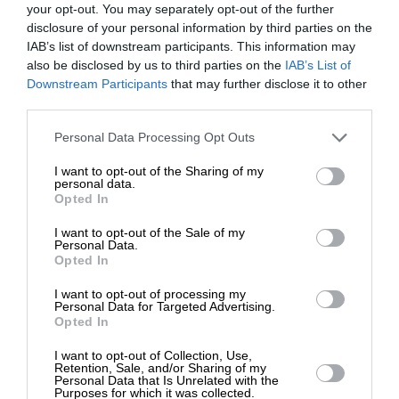
your opt-out. You may separately opt-out of the further
disclosure of your personal information by third parties on the
IAB’s list of downstream participants. This information may
also be disclosed by us to third parties on the
ΔΙΕΘΝΗ
ΓΝΩΜΗ
IAB’s List of
ΕΝΙΣΧΥΣΤΕ ΤΟ
Η γεωπολιτική, ο Μακίντερ, ο Τραμπισμός και το
Downstream Participants
that may further disclose it to other
χάος
third parties.
MALLINSON WILLIAM
Στηρίξτε με τη χορηγία σας για να
22/01/2026
Personal Data Processing Opt Outs
επιβιώσει η Αδέσμευτη
I want to opt-out of the Sharing of my
Δημοσιογραφία του SLpress.gr.
personal data.
Opted In
I want to opt-out of the Sale of my
ΔΩΡΕΑ
Personal Data.
Opted In
ΕΠΙΣΤΡΟΦΗ ΣΤΗΝ ΑΡΧΗ ΤΗΣ ΣΕΛΙΔΑΣ
* Ελάχιστη συνεισφορά 5€
I want to opt-out of processing my
Personal Data for Targeted Advertising.
NEWSLETTER
Opted In
I want to opt-out of Collection, Use,
Retention, Sale, and/or Sharing of my
Personal Data that Is Unrelated with the
ΑΡΧΕΙΟ
Purposes for which it was collected.