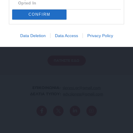
Opted In
CONFIRM
ΕΝΙΣΧΥΣΤΕ ΤΟ
Data Deletion
Data Access
Privacy Policy
Αδέσμευτη Δημοσιογραφία χωρίς τη δική σας χορηγία
είναι αδύνατη.
ΠΑΤΗΣΤΕ ΕΔΩ
ΕΠΙΚΟΙΝΩΝΙA:
slpress.gr@gmail.com
ΔΕΛΤΙΑ ΤΥΠΟΥ:
adv.slpress@gmail.com