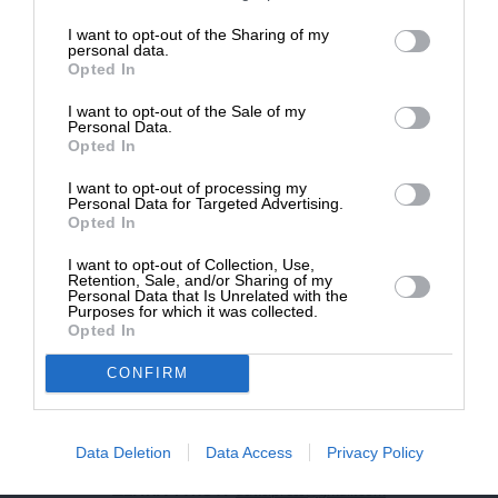
επιβιώσει η Αδέσμευτη
I want to opt-out of the Sharing of my
NEWSLETTER
Δημοσιογραφία του SLpress.gr.
personal data.
Opted In
I want to opt-out of the Sale of my
ΑΡΧΕΙΟ
ΔΩΡΕΑ
Personal Data.
Opted In
* Ελάχιστη συνεισφορά 5€
I want to opt-out of processing my
Personal Data for Targeted Advertising.
Opted In
ΕΝΙΣΧΥΣΤΕ ΤΟ
I want to opt-out of Collection, Use,
Retention, Sale, and/or Sharing of my
Αδέσμευτη Δημοσιογραφία χωρίς τη δική σας χορηγία
Personal Data that Is Unrelated with the
είναι αδύνατη.
Purposes for which it was collected.
Opted In
ΠΑΤΗΣΤΕ ΕΔΩ
CONFIRM
Data Deletion
Data Access
Privacy Policy
ΕΠΙΚΟΙΝΩΝΙA:
slpress.gr@gmail.com
ΔΕΛΤΙΑ ΤΥΠΟΥ:
adv.slpress@gmail.com