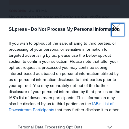
ΚΟΙΝΩΝΙΑ
ΑΦΗΓΗΜΑ
Μη συγχωρείτε τους εχθρούς υμών, κίνδυνος
θανάτου!
SLpress -
Do Not Process My Personal Information
ΣΑΒΒΟΠΟΥΛΟΣ ΠΑΝΟΣ
02/08/2024
If you wish to opt-out of the sale, sharing to third parties, or
processing of your personal or sensitive information for
targeted advertising by us, please use the below opt-out
section to confirm your selection. Please note that after your
opt-out request is processed you may continue seeing
interest-based ads based on personal information utilized by
us or personal information disclosed to third parties prior to
your opt-out. You may separately opt-out of the further
disclosure of your personal information by third parties on the
IAB’s list of downstream participants. This information may
also be disclosed by us to third parties on the
IAB’s List of
ΕΝΙΣΧΥΣΤΕ ΤΟ
Downstream Participants
that may further disclose it to other
third parties.
ΕΠΙΣΤΡΟΦΗ ΣΤΗΝ ΑΡΧΗ ΤΗΣ ΣΕΛΙΔΑΣ
Στηρίξτε με τη χορηγία σας για να
Personal Data Processing Opt Outs