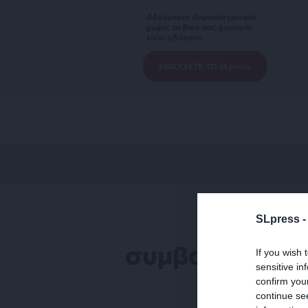
Αδέσμευτη Δημοσιογραφία
χωρίς τη δική σας χορηγία
είναι αδύνατη.
ΕΝΙΣΧΥΣΤΕ ΤΟ SLpress
SLpress 
συμβασιούχοι
If you wish 
sensitive in
confirm you
continue se