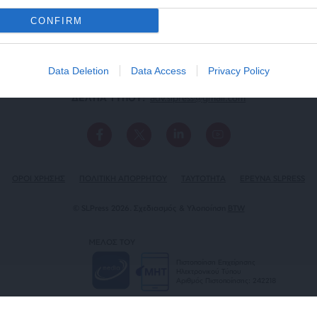
CONFIRM
Data Deletion
Data Access
Privacy Policy
ΕΠΙΚΟΙΝΩΝΙA:
slpress.gr@gmail.com
ΔΕΛΤΙΑ ΤΥΠΟΥ:
adv.slpress@gmail.com
ΟΡΟΙ ΧΡΗΣΗΣ
ΠΟΛΙΤΙΚΗ ΑΠΟΡΡΗΤΟΥ
TAYTOTHTA
ΕΡΕΥΝΑ SLPRESS
© SLPress 2026. Σχεδιασμός & Υλοποίηση
BTW
ΜΕΛΟΣ ΤΟΥ
Πιστοποίηση Επιχείρησης
Ηλεκτρονικού Τύπου
Αριθμός Πιστοποίησης: 242218