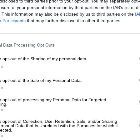
disclosed to third parties prior to your opt-out. You may separately opt-
ΗΣΕΙΣ
losure of your personal information by third parties on the IAB’s list of
Κομισιόν εγκαλεί την Ελλάδα για
. This information may also be disclosed by us to third parties on the
IA
αγγελματικές ανισότητες και για τα
Participants
that may further disclose it to other third parties.
τικά λύματα
/07/2024
ΕΝΙΣΧΥΣΤΕ ΤΟ
l Data Processing Opt Outs
Στηρίξτε με τη χορηγία σας για να επιβιώσει
η Αδέσμευτη Δημοσιογραφία του
o opt-out of the Sharing of my personal data.
SLpress.gr.
In
o opt-out of the Sale of my Personal Data.
ΕΠΙΣΤΡΟΦΗ ΣΤΗΝ ΑΡΧΗ ΤΗΣ ΣΕΛΙΔΑΣ
ΔΩΡΕΑ
In
* Ελάχιστη συνεισφορά 5€
to opt-out of processing my Personal Data for Targeted
ing.
In
ΑΡΧΕΙΟ
Ανατρέξτε στην αρθρογραφία του SL Press
o opt-out of Collection, Use, Retention, Sale, and/or Sharing
από το 2011 μέχρι σήμερα
ersonal Data that Is Unrelated with the Purposes for which it
lected.
In