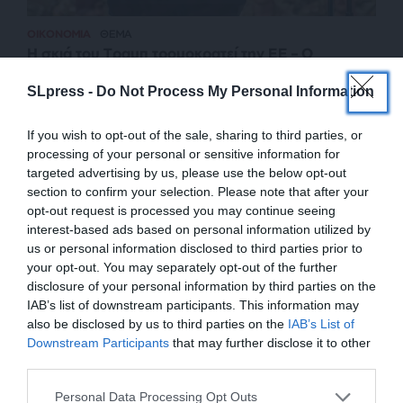
ΟΙΚΟΝΟΜΙΑ
ΘΕΜΑ
Η σκιά του Τραμπ τρομοκρατεί την ΕΕ – Ο
κίνδυνος των πιστοληπτικών γραμμών
SLpress -
Do Not Process My Personal Information
ΗΛΙΟΠΟΥΛΟΣ ΓΙΩΡΓΟΣ
15/06/2025
If you wish to opt-out of the sale, sharing to third parties, or
processing of your personal or sensitive information for
targeted advertising by us, please use the below opt-out
section to confirm your selection. Please note that after your
opt-out request is processed you may continue seeing
interest-based ads based on personal information utilized by
us or personal information disclosed to third parties prior to
your opt-out. You may separately opt-out of the further
disclosure of your personal information by third parties on the
IAB’s list of downstream participants. This information may
also be disclosed by us to third parties on the
IAB’s List of
ΕΝΙΣΧΥΣΤΕ ΤΟ
Downstream Participants
that may further disclose it to other
third parties.
ΕΠΙΣΤΡΟΦΗ ΣΤΗΝ ΑΡΧΗ ΤΗΣ ΣΕΛΙΔΑΣ
Στηρίξτε με τη χορηγία σας για να
Personal Data Processing Opt Outs