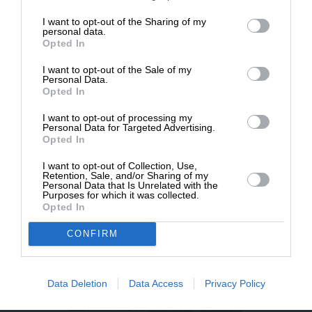
επιβιώσει η Αδέσμευτη
I want to opt-out of the Sharing of my
NEWSLETTER
Δημοσιογραφία του SLpress.gr.
personal data.
Opted In
I want to opt-out of the Sale of my
ΑΡΧΕΙΟ
ΔΩΡΕΑ
Personal Data.
Opted In
* Ελάχιστη συνεισφορά 5€
I want to opt-out of processing my
Personal Data for Targeted Advertising.
Opted In
ΕΝΙΣΧΥΣΤΕ ΤΟ
I want to opt-out of Collection, Use,
Retention, Sale, and/or Sharing of my
Αδέσμευτη Δημοσιογραφία χωρίς τη δική σας χορηγία
Personal Data that Is Unrelated with the
είναι αδύνατη.
Purposes for which it was collected.
Opted In
ΠΑΤΗΣΤΕ ΕΔΩ
CONFIRM
Data Deletion
Data Access
Privacy Policy
ΕΠΙΚΟΙΝΩΝΙA:
slpress.gr@gmail.com
ΔΕΛΤΙΑ ΤΥΠΟΥ:
adv.slpress@gmail.com