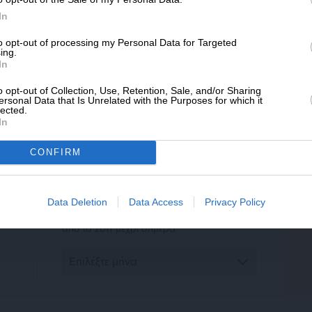
ΔΩΡΕΑ
λλάδας Κύπρου
In
/03/2024
* Ελάχιστη συνεισφορά 5€
to opt-out of processing my Personal Data for Targeted
ing.
In
o opt-out of Collection, Use, Retention, Sale, and/or Sharing
ersonal Data that Is Unrelated with the Purposes for which it
lected.
In
ΕΠΙΣΤΡΟΦΗ ΣΤΗΝ ΑΡΧΗ ΤΗΣ ΣΕΛΙΔΑΣ
CONFIRM
ΑΡΧΕΙΟ
Data Deletion
Data Access
Privacy Policy
Ανατρέξτε στην αρθρογραφία του SL Press
από το 2011 μέχρι σήμερα