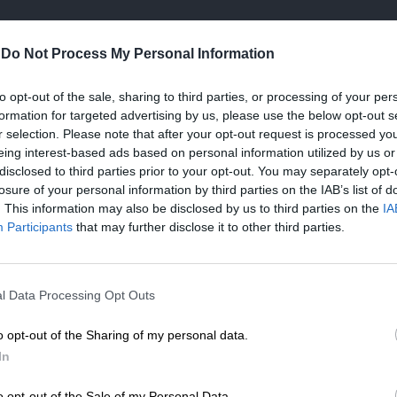
ΗΣΕΙΣ
-
Do Not Process My Personal Information
ος Διαγωνισμός Ποίησης ΣΠΕΚ υπό την
γίδα του Stelios Philanthropic Foundation
to opt-out of the sale, sharing to third parties, or processing of your per
/06/2024
formation for targeted advertising by us, please use the below opt-out s
r selection. Please note that after your opt-out request is processed y
eing interest-based ads based on personal information utilized by us or
disclosed to third parties prior to your opt-out. You may separately opt-
losure of your personal information by third parties on the IAB’s list of
ΗΣΕΙΣ
. This information may also be disclosed by us to third parties on the
IA
 Μεγάλη Επιτυχία Στέφθηκε το 7ο
Participants
that may further disclose it to other third parties.
λιτιστικό Πανόραμα του Συνδέσμου
λιτισμού Ελλάδας Κύπρου
ΕΝΙΣΧΥΣΤΕ ΤΟ
06/2024
l Data Processing Opt Outs
Στηρίξτε με τη χορηγία σας για να επιβιώσει
η Αδέσμευτη Δημοσιογραφία του
o opt-out of the Sharing of my personal data.
ΗΣΕΙΣ
SLpress.gr.
In
Σχολεία 8 Συγγραφείς – Δράση
λαναγνωσίας Συνδέσμου Πολιτισμού
o opt-out of the Sale of my Personal Data.