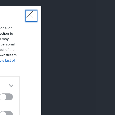
sonal or
ection to
ou may
 personal
out of the
 downstream
B’s List of