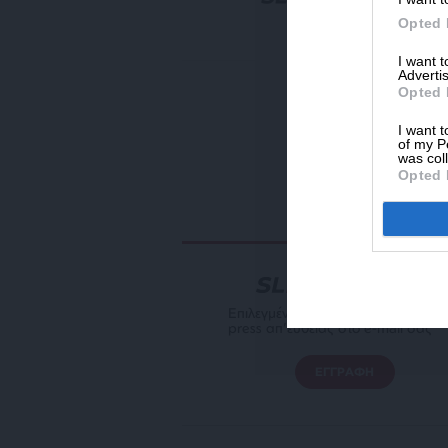
Ε
Opted 
13
I want 
Advertis
Opted 
I want t
of my P
was col
Opted 
NEWSLETTER
Επιλεγμένη αρθρογραφία του SL
press απ’ευθείας στο e-mail σας
ΕΓΓΡΑΦΗ