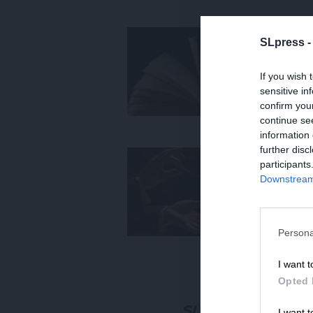
ΕΙΔ
SLpress 
12
αι
If you wish 
25
sensitive in
confirm you
continue se
information 
further disc
ΕΙΔ
participants
Με
Downstream 
Πο
Πο
11/
Persona
I want t
ΕΙΔ
Opted 
4 
Φι
I want t