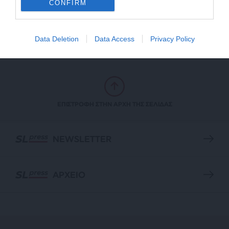
CONFIRM
Το ΚΚΕ καταγγέλλει την καταδίκη συνδικαλιστών
που έγραψαν αντιπολεμικά συνθήματα
13/05/2025
Data Deletion
Data Access
Privacy Policy
ΕΠΙΣΤΡΟΦΗ ΣΤΗΝ ΑΡΧΗ ΤΗΣ ΣΕΛΙΔΑΣ
NEWSLETTER
ΑΡΧΕΙΟ