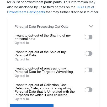
συναυλίας όταν ακούστηκε σύνθημα “θάνατος
IAB’s list of downstream participants. This information may
στις IDF”
also be disclosed by us to third parties on the
IAB’s List of
30/06/2025
ΕΝΙΣΧΥΣΤΕ ΤΟ
Downstream Participants
that may further disclose it to other
third parties.
Στηρίξτε με τη χορηγία σας για να
Personal Data Processing Opt Outs
επιβιώσει η Αδέσμευτη
I want to opt-out of the Sharing of my
Δημοσιογραφία του SLpress.gr.
personal data.
Opted In
I want to opt-out of the Sale of my
ΔΩΡΕΑ
Personal Data.
Opted In
* Ελάχιστη συνεισφορά 5€
I want to opt-out of processing my
Personal Data for Targeted Advertising.
Opted In
I want to opt-out of Collection, Use,
Retention, Sale, and/or Sharing of my
Personal Data that Is Unrelated with the
Purposes for which it was collected.
Opted In
ΕΙΔΗΣΕΙΣ