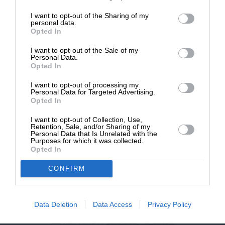
επιβιώσει η Αδέσμευτη
I want to opt-out of the Sharing of my
NEWSLETTER
Δημοσιογραφία του SLpress.gr.
personal data.
Opted In
I want to opt-out of the Sale of my
ΑΡΧΕΙΟ
ΔΩΡΕΑ
Personal Data.
Opted In
* Ελάχιστη συνεισφορά 5€
I want to opt-out of processing my
Personal Data for Targeted Advertising.
Opted In
ΕΝΙΣΧΥΣΤΕ ΤΟ
I want to opt-out of Collection, Use,
Retention, Sale, and/or Sharing of my
Αδέσμευτη Δημοσιογραφία χωρίς τη δική σας χορηγία
Personal Data that Is Unrelated with the
είναι αδύνατη.
Purposes for which it was collected.
Opted In
ΠΑΤΗΣΤΕ ΕΔΩ
CONFIRM
Data Deletion
Data Access
Privacy Policy
ΕΠΙΚΟΙΝΩΝΙA:
slpress.gr@gmail.com
ΔΕΛΤΙΑ ΤΥΠΟΥ:
adv.slpress@gmail.com