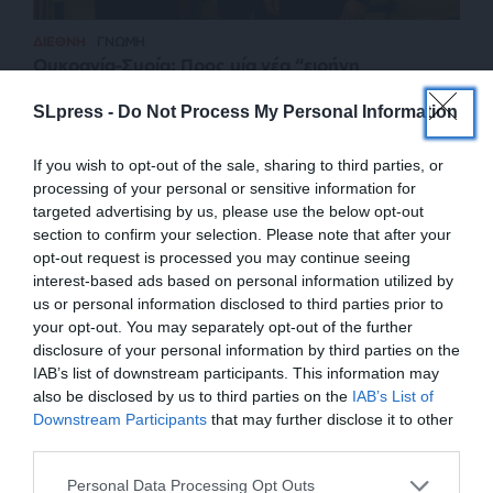
ΔΙΕΘΝΗ
ΓΝΩΜΗ
Ουκρανία-Συρία: Προς μία νέα “ειρήνη
Βεστφαλίας”
SLpress -
Do Not Process My Personal Information
ΚΟΛΜΕΡ ΚΩΝΣΤΑΝΤΙΝΟΣ
10/12/2024
If you wish to opt-out of the sale, sharing to third parties, or
processing of your personal or sensitive information for
targeted advertising by us, please use the below opt-out
section to confirm your selection. Please note that after your
opt-out request is processed you may continue seeing
interest-based ads based on personal information utilized by
us or personal information disclosed to third parties prior to
your opt-out. You may separately opt-out of the further
disclosure of your personal information by third parties on the
IAB’s list of downstream participants. This information may
also be disclosed by us to third parties on the
IAB’s List of
ΕΝΙΣΧΥΣΤΕ ΤΟ
Downstream Participants
that may further disclose it to other
third parties.
ΕΠΙΣΤΡΟΦΗ ΣΤΗΝ ΑΡΧΗ ΤΗΣ ΣΕΛΙΔΑΣ
Στηρίξτε με τη χορηγία σας για να
Personal Data Processing Opt Outs