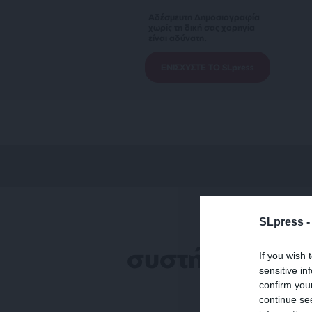
Αδέσμευτη Δημοσιογραφία
χωρίς τη δική σας χορηγία
είναι αδύνατη.
ΕΝΙΣΧΥΣΤΕ ΤΟ SLpress
SLpress 
συστήματα απ
If you wish 
sensitive in
confirm you
continue se