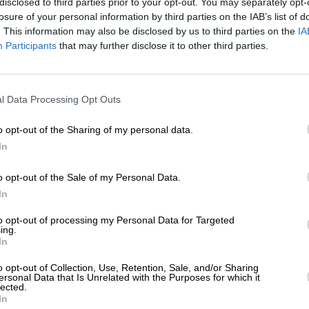
disclosed to third parties prior to your opt-out. You may separately opt-
ΕΡΓΕΙΑ
ΑΦΙΕΡΩΜΑ-ΣΥΝΕΝΤΕΥΞΗ
losure of your personal information by third parties on the IAB’s list of
ραγκίσκος Παρασύρης (ΠΑΣΟΚ): Ο
. This information may also be disclosed by us to third parties on the
IA
υνδυασμός ΑΠΕ-μπαταριών
Participants
that may further disclose it to other third parties.
ΪΤΑΤΖΗΣ ΦΙΛΗΣ
12/2023
ΕΝΙΣΧΥΣΤΕ ΤΟ
l Data Processing Opt Outs
Στηρίξτε με τη χορηγία σας για να επιβιώσει
η Αδέσμευτη Δημοσιογραφία του
o opt-out of the Sharing of my personal data.
SLpress.gr.
In
o opt-out of the Sale of my Personal Data.
ΕΠΙΣΤΡΟΦΗ ΣΤΗΝ ΑΡΧΗ ΤΗΣ ΣΕΛΙΔΑΣ
ΔΩΡΕΑ
In
* Ελάχιστη συνεισφορά 5€
to opt-out of processing my Personal Data for Targeted
ing.
In
ΑΡΧΕΙΟ
Ανατρέξτε στην αρθρογραφία του SL Press
o opt-out of Collection, Use, Retention, Sale, and/or Sharing
από το 2011 μέχρι σήμερα
ersonal Data that Is Unrelated with the Purposes for which it
lected.
In