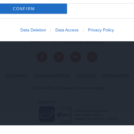
CONFIRM
Data Deletion
Data Access
Privacy Policy
ΕΠΙΚΟΙΝΩΝΙA:
slpress.gr@gmail.com
ΔΕΛΤΙΑ ΤΥΠΟΥ:
adv.slpress@gmail.com
ΟΡΟΙ ΧΡΗΣΗΣ
ΠΟΛΙΤΙΚΗ ΑΠΟΡΡΗΤΟΥ
TAYTOTHTA
ΕΡΕΥΝΑ SLPRESS
© SLPress 2026. Σχεδιασμός & Υλοποίηση
BTW
ΜΕΛΟΣ ΤΟΥ
Πιστοποίηση Επιχείρησης
Ηλεκτρονικού Τύπου
Αριθμός Πιστοποίησης: 242218