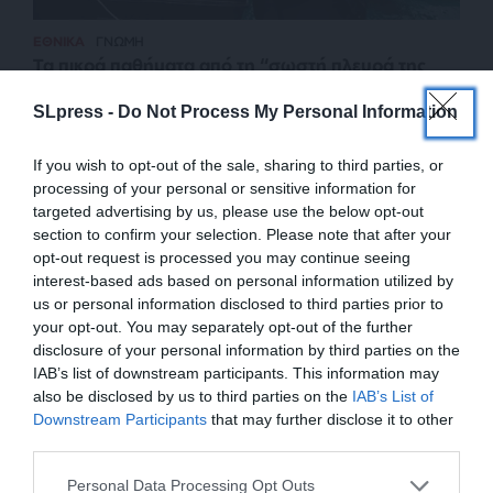
ΕΘΝΙΚΑ
ΓΝΩΜΗ
Τα πικρά παθήματα από τη “σωστή πλευρά της
Ιστορίας” θα γίνουν μαθήματα;
SLpress -
Do Not Process My Personal Information
ΓΕΩΠΟΛΙΤΙΚΟΣ
18/05/2026
If you wish to opt-out of the sale, sharing to third parties, or
processing of your personal or sensitive information for
targeted advertising by us, please use the below opt-out
section to confirm your selection. Please note that after your
opt-out request is processed you may continue seeing
interest-based ads based on personal information utilized by
us or personal information disclosed to third parties prior to
your opt-out. You may separately opt-out of the further
disclosure of your personal information by third parties on the
IAB’s list of downstream participants. This information may
also be disclosed by us to third parties on the
IAB’s List of
ΕΝΙΣΧΥΣΤΕ ΤΟ
Downstream Participants
that may further disclose it to other
third parties.
ΕΠΙΣΤΡΟΦΗ ΣΤΗΝ ΑΡΧΗ ΤΗΣ ΣΕΛΙΔΑΣ
Στηρίξτε με τη χορηγία σας για να
Personal Data Processing Opt Outs