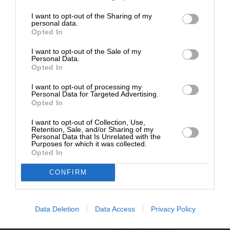
επιβιώσει η Αδέσμευτη
I want to opt-out of the Sharing of my
NEWSLETTER
Δημοσιογραφία του SLpress.gr.
personal data.
Opted In
I want to opt-out of the Sale of my
ΑΡΧΕΙΟ
ΔΩΡΕΑ
Personal Data.
Opted In
* Ελάχιστη συνεισφορά 5€
I want to opt-out of processing my
Personal Data for Targeted Advertising.
Opted In
ΕΝΙΣΧΥΣΤΕ ΤΟ
I want to opt-out of Collection, Use,
Retention, Sale, and/or Sharing of my
Αδέσμευτη Δημοσιογραφία χωρίς τη δική σας χορηγία
Personal Data that Is Unrelated with the
είναι αδύνατη.
Purposes for which it was collected.
Opted In
ΠΑΤΗΣΤΕ ΕΔΩ
CONFIRM
Data Deletion
Data Access
Privacy Policy
ΕΠΙΚΟΙΝΩΝΙA:
slpress.gr@gmail.com
ΔΕΛΤΙΑ ΤΥΠΟΥ:
adv.slpress@gmail.com