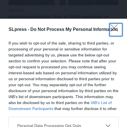
ΕΙΔΗΣΕΙΣ
Αναγνωστόπουλος: Από το 2026 πρόκειται να
τεθεί σε λειτουργία η νέα Ανεξάρτητη Αρχή για την
προστασία του καταναλωτή
SLpress -
Do Not Process My Personal Information
09/06/2025
If you wish to opt-out of the sale, sharing to third parties, or
processing of your personal or sensitive information for
targeted advertising by us, please use the below opt-out
section to confirm your selection. Please note that after your
opt-out request is processed you may continue seeing
interest-based ads based on personal information utilized by
us or personal information disclosed to third parties prior to
your opt-out. You may separately opt-out of the further
disclosure of your personal information by third parties on the
IAB’s list of downstream participants. This information may
also be disclosed by us to third parties on the
IAB’s List of
ΕΝΙΣΧΥΣΤΕ ΤΟ
Downstream Participants
that may further disclose it to other
third parties.
ΕΠΙΣΤΡΟΦΗ ΣΤΗΝ ΑΡΧΗ ΤΗΣ ΣΕΛΙΔΑΣ
Στηρίξτε με τη χορηγία σας για να
Personal Data Processing Opt Outs