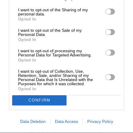
επιβιώσει η Αδέσμευτη
I want to opt-out of the Sharing of my
Δημοσιογραφία του SLpress.gr.
NEWSLETTER
personal data.
Opted In
I want to opt-out of the Sale of my
ΑΡΧΕΙΟ
ΔΩΡΕΑ
Personal Data.
Opted In
* Ελάχιστη συνεισφορά 5€
I want to opt-out of processing my
Personal Data for Targeted Advertising.
Opted In
ΕΝΙΣΧΥΣΤΕ ΤΟ
I want to opt-out of Collection, Use,
Retention, Sale, and/or Sharing of my
Αδέσμευτη Δημοσιογραφία χωρίς τη δική σας χορηγία
Personal Data that Is Unrelated with the
είναι αδύνατη.
Purposes for which it was collected.
Opted In
ΠΑΤΗΣΤΕ ΕΔΩ
CONFIRM
Data Deletion
Data Access
Privacy Policy
ΕΠΙΚΟΙΝΩΝΙA:
slpress.gr@gmail.com
ΔΕΛΤΙΑ ΤΥΠΟΥ:
adv.slpress@gmail.com