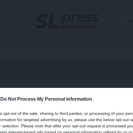
Α
-
Do Not Process My Personal Information
ετηρίδα Ασφάλισης
to opt-out of the sale, sharing to third parties, or processing of your per
formation for targeted advertising by us, please use the below opt-out s
r selection. Please note that after your opt-out request is processed y
eing interest-based ads based on personal information utilized by us or