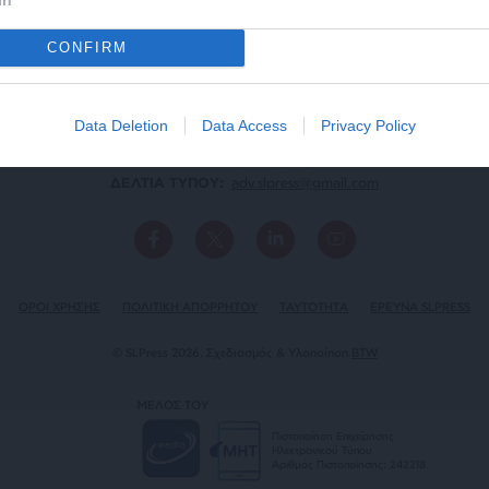
CONFIRM
Data Deletion
Data Access
Privacy Policy
ΕΠΙΚΟΙΝΩΝΙA:
slpress.gr@gmail.com
ΔΕΛΤΙΑ ΤΥΠΟΥ:
adv.slpress@gmail.com
ΟΡΟΙ ΧΡΗΣΗΣ
ΠΟΛΙΤΙΚΗ ΑΠΟΡΡΗΤΟΥ
TAYTOTHTA
ΕΡΕΥΝΑ SLPRESS
© SLPress 2026. Σχεδιασμός & Υλοποίηση
BTW
ΜΕΛΟΣ ΤΟΥ
Πιστοποίηση Επιχείρησης
Ηλεκτρονικού Τύπου
Αριθμός Πιστοποίησης: 242218