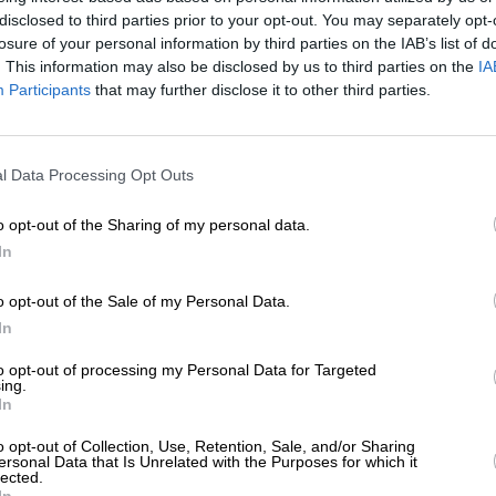
disclosed to third parties prior to your opt-out. You may separately opt-
losure of your personal information by third parties on the IAB’s list of
ΛΤΙΑ ΤΥΠΟΥ
. This information may also be disclosed by us to third parties on the
IA
ες μελέτες στο site της ΕΑΕΕ: Στατιστική
Participants
that may further disclose it to other third parties.
ετηρίδα Ασφάλισης Αυτοκινήτων 2023
/10/2024
ΕΝΙΣΧΥΣΤΕ ΤΟ
l Data Processing Opt Outs
Στηρίξτε με τη χορηγία σας για να επιβιώσει
η Αδέσμευτη Δημοσιογραφία του
o opt-out of the Sharing of my personal data.
SLpress.gr.
In
o opt-out of the Sale of my Personal Data.
ΔΩΡΕΑ
ΕΠΙΣΤΡΟΦΗ ΣΤΗΝ ΑΡΧΗ ΤΗΣ ΣΕΛΙΔΑΣ
In
* Ελάχιστη συνεισφορά 5€
to opt-out of processing my Personal Data for Targeted
ing.
In
ΑΡΧΕΙΟ
o opt-out of Collection, Use, Retention, Sale, and/or Sharing
Ανατρέξτε στην αρθρογραφία του SL Press
ersonal Data that Is Unrelated with the Purposes for which it
από το 2011 μέχρι σήμερα
lected.
In