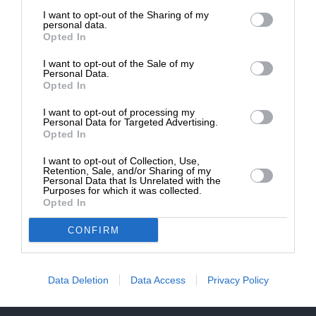
επιβιώσει η Αδέσμευτη
NEWSLETTER
I want to opt-out of the Sharing of my
Δημοσιογραφία του SLpress.gr.
personal data.
Opted In
ΑΡΧΕΙΟ
I want to opt-out of the Sale of my
ΔΩΡΕΑ
Personal Data.
Opted In
* Ελάχιστη συνεισφορά 5€
I want to opt-out of processing my
Personal Data for Targeted Advertising.
Opted In
ΕΝΙΣΧΥΣΤΕ ΤΟ
I want to opt-out of Collection, Use,
Αδέσμευτη Δημοσιογραφία χωρίς τη δική σας χορηγία
Retention, Sale, and/or Sharing of my
είναι αδύνατη.
Personal Data that Is Unrelated with the
Purposes for which it was collected.
Opted In
ΠΑΤΗΣΤΕ ΕΔΩ
CONFIRM
Data Deletion
Data Access
Privacy Policy
ΕΠΙΚΟΙΝΩΝΙA:
slpress.gr@gmail.com
ΔΕΛΤΙΑ ΤΥΠΟΥ:
adv.slpress@gmail.com