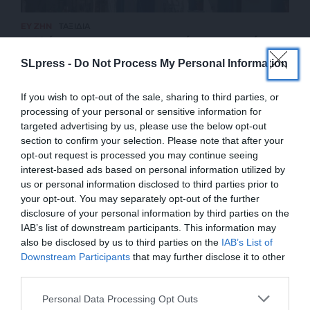
ΕΥ ΖΗΝ
ΤΑΞΙΔΙΑ
Η Αλόννησος ως γαστρονομικός προορισμός
ΤΣΑΧΑΚΗ ΕΛΕΝΗ
SLpress -
Do Not Process My Personal Information
24/11/2024
If you wish to opt-out of the sale, sharing to third parties, or
processing of your personal or sensitive information for
targeted advertising by us, please use the below opt-out
section to confirm your selection. Please note that after your
opt-out request is processed you may continue seeing
interest-based ads based on personal information utilized by
us or personal information disclosed to third parties prior to
your opt-out. You may separately opt-out of the further
disclosure of your personal information by third parties on the
IAB’s list of downstream participants. This information may
also be disclosed by us to third parties on the
IAB’s List of
ΕΝΙΣΧΥΣΤΕ ΤΟ
Downstream Participants
that may further disclose it to other
third parties.
ΕΠΙΣΤΡΟΦΗ ΣΤΗΝ ΑΡΧΗ ΤΗΣ ΣΕΛΙΔΑΣ
Στηρίξτε με τη χορηγία σας για να
Personal Data Processing Opt Outs