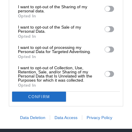
επιβιώσει η Αδέσμευτη
NEWSLETTER
I want to opt-out of the Sharing of my
Δημοσιογραφία του SLpress.gr.
personal data.
Opted In
ΑΡΧΕΙΟ
I want to opt-out of the Sale of my
ΔΩΡΕΑ
Personal Data.
Opted In
* Ελάχιστη συνεισφορά 5€
I want to opt-out of processing my
Personal Data for Targeted Advertising.
Opted In
ΕΝΙΣΧΥΣΤΕ ΤΟ
I want to opt-out of Collection, Use,
Αδέσμευτη Δημοσιογραφία χωρίς τη δική σας χορηγία
Retention, Sale, and/or Sharing of my
είναι αδύνατη.
Personal Data that Is Unrelated with the
Purposes for which it was collected.
Opted In
ΠΑΤΗΣΤΕ ΕΔΩ
CONFIRM
Data Deletion
Data Access
Privacy Policy
ΕΠΙΚΟΙΝΩΝΙA:
slpress.gr@gmail.com
ΔΕΛΤΙΑ ΤΥΠΟΥ:
adv.slpress@gmail.com