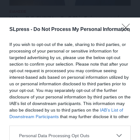
ΕΙΔΗΣΕΙΣ
Μέλος Π.Γ. ΣΥΡΙΖΑ: «Τo βιβλίο Τσίπρα απαντά στα
ψεύδη της ΝΔ» – Ωρα για συνεργασίες
SLpress -
Do Not Process My Personal Information
26/11/2025
If you wish to opt-out of the sale, sharing to third parties, or
processing of your personal or sensitive information for
targeted advertising by us, please use the below opt-out
section to confirm your selection. Please note that after your
opt-out request is processed you may continue seeing
interest-based ads based on personal information utilized by
us or personal information disclosed to third parties prior to
your opt-out. You may separately opt-out of the further
disclosure of your personal information by third parties on the
IAB’s list of downstream participants. This information may
also be disclosed by us to third parties on the
IAB’s List of
ΕΝΙΣΧΥΣΤΕ ΤΟ
Downstream Participants
that may further disclose it to other
third parties.
ΕΠΙΣΤΡΟΦΗ ΣΤΗΝ ΑΡΧΗ ΤΗΣ ΣΕΛΙΔΑΣ
Στηρίξτε με τη χορηγία σας για να
Personal Data Processing Opt Outs