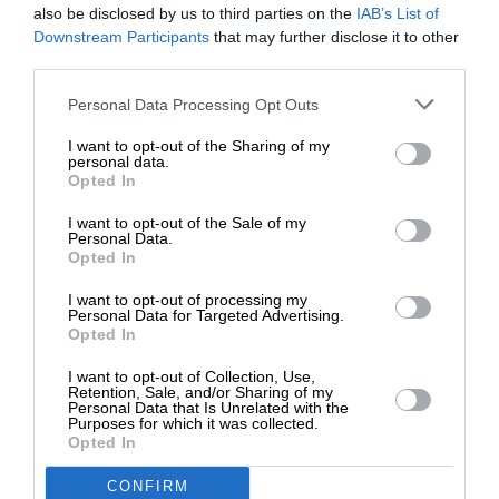
also be disclosed by us to third parties on the
IAB’s List of
ΕΝΙΣΧΥΣΤΕ ΤΟ
Downstream Participants
that may further disclose it to other
third parties.
Στηρίξτε με τη χορηγία σας για να
Personal Data Processing Opt Outs
επιβιώσει η Αδέσμευτη
I want to opt-out of the Sharing of my
Δημοσιογραφία του SLpress.gr.
personal data.
Opted In
I want to opt-out of the Sale of my
ΔΩΡΕΑ
Personal Data.
Opted In
* Ελάχιστη συνεισφορά 5€
I want to opt-out of processing my
Personal Data for Targeted Advertising.
Opted In
I want to opt-out of Collection, Use,
Retention, Sale, and/or Sharing of my
Personal Data that Is Unrelated with the
Purposes for which it was collected.
ΕΙΔΗΣΕΙΣ
Opted In
Άνεργος με ψυχολογικά προβλήματα ο 35χρονος
που σκότωσε δέκα μετανάστες στη Σουηδική
CONFIRM