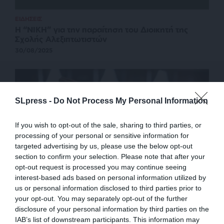
ΕΙΔΗΣΕΙΣ
Η “ΝΙΚΗ” για την παραίτηση του Διοικητή της
Σχολής Αλεξιπτωτιστών
30/08/2025
SLpress -
Do Not Process My Personal Information
If you wish to opt-out of the sale, sharing to third parties, or
processing of your personal or sensitive information for
targeted advertising by us, please use the below opt-out
section to confirm your selection. Please note that after your
opt-out request is processed you may continue seeing
interest-based ads based on personal information utilized by
ΕΙΔΗΣΕΙΣ
us or personal information disclosed to third parties prior to
Ρωσία: 34χρονος Ουκρανός αποπειράθηκε να
your opt-out. You may separately opt-out of the further
δηλητηριάσει νεαρούς “Ικάρους”
disclosure of your personal information by third parties on the
29/04/2025
IAB’s list of downstream participants. This information may