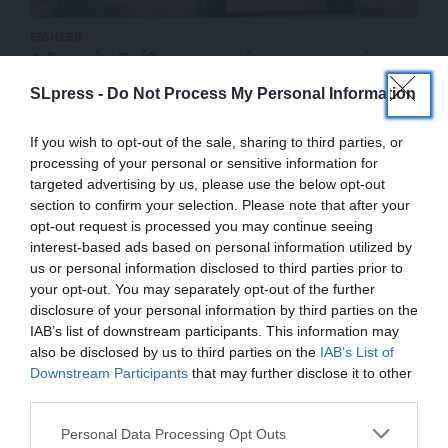
ΕΙΔΗΣΕΙΣ
Λιθουανία: Βρέθηκαν νεκροί οι τρεις αγνοούμενοι
Αμερικανοί στρατιώτες – Αναζητείται ο τέταρτος
SLpress -
Do Not Process My Personal Information
31/03/2025
If you wish to opt-out of the sale, sharing to third parties, or
processing of your personal or sensitive information for
targeted advertising by us, please use the below opt-out
section to confirm your selection. Please note that after your
opt-out request is processed you may continue seeing
interest-based ads based on personal information utilized by
us or personal information disclosed to third parties prior to
your opt-out. You may separately opt-out of the further
disclosure of your personal information by third parties on the
IAB’s list of downstream participants. This information may
also be disclosed by us to third parties on the
IAB’s List of
ΕΝΙΣΧΥΣΤΕ ΤΟ
Downstream Participants
that may further disclose it to other
third parties.
ΕΠΙΣΤΡΟΦΗ ΣΤΗΝ ΑΡΧΗ ΤΗΣ ΣΕΛΙΔΑΣ
Στηρίξτε με τη χορηγία σας για να
Personal Data Processing Opt Outs