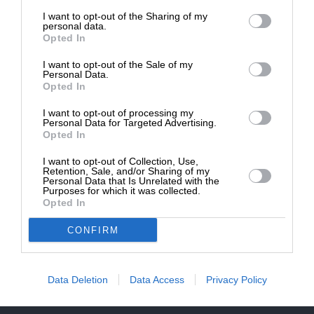
επιβιώσει η Αδέσμευτη
NEWSLETTER
I want to opt-out of the Sharing of my
Δημοσιογραφία του SLpress.gr.
personal data.
Opted In
ΑΡΧΕΙΟ
I want to opt-out of the Sale of my
ΔΩΡΕΑ
Personal Data.
Opted In
* Ελάχιστη συνεισφορά 5€
I want to opt-out of processing my
Personal Data for Targeted Advertising.
Opted In
ΕΝΙΣΧΥΣΤΕ ΤΟ
I want to opt-out of Collection, Use,
Αδέσμευτη Δημοσιογραφία χωρίς τη δική σας χορηγία
Retention, Sale, and/or Sharing of my
είναι αδύνατη.
Personal Data that Is Unrelated with the
Purposes for which it was collected.
Opted In
ΠΑΤΗΣΤΕ ΕΔΩ
CONFIRM
Data Deletion
Data Access
Privacy Policy
ΕΠΙΚΟΙΝΩΝΙA:
slpress.gr@gmail.com
ΔΕΛΤΙΑ ΤΥΠΟΥ:
adv.slpress@gmail.com