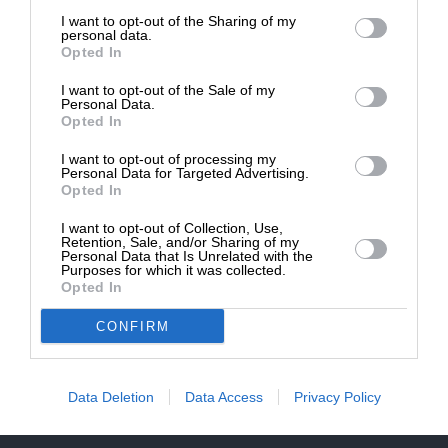
επιβιώσει η Αδέσμευτη
NEWSLETTER
I want to opt-out of the Sharing of my
Δημοσιογραφία του SLpress.gr.
personal data.
Opted In
ΑΡΧΕΙΟ
I want to opt-out of the Sale of my
ΔΩΡΕΑ
Personal Data.
Opted In
* Ελάχιστη συνεισφορά 5€
I want to opt-out of processing my
Personal Data for Targeted Advertising.
Opted In
ΕΝΙΣΧΥΣΤΕ ΤΟ
I want to opt-out of Collection, Use,
Αδέσμευτη Δημοσιογραφία χωρίς τη δική σας χορηγία
Retention, Sale, and/or Sharing of my
είναι αδύνατη.
Personal Data that Is Unrelated with the
Purposes for which it was collected.
Opted In
ΠΑΤΗΣΤΕ ΕΔΩ
CONFIRM
Data Deletion
Data Access
Privacy Policy
ΕΠΙΚΟΙΝΩΝΙA:
slpress.gr@gmail.com
ΔΕΛΤΙΑ ΤΥΠΟΥ:
adv.slpress@gmail.com