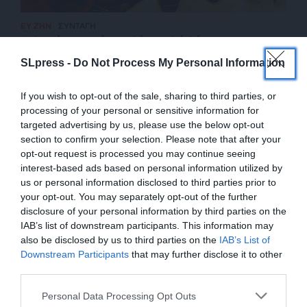
ΕΥ ΖΗΝ
ΣΥΝΤΑΓΗ
Σολομός τεριγιάκι σε λίγα απλά βήματα
ΖΑΠΠΑΣ ΝΙΚΟΣ
SLpress -
Do Not Process My Personal Information
29/04/2025
If you wish to opt-out of the sale, sharing to third parties, or
processing of your personal or sensitive information for
targeted advertising by us, please use the below opt-out
section to confirm your selection. Please note that after your
opt-out request is processed you may continue seeing
interest-based ads based on personal information utilized by
us or personal information disclosed to third parties prior to
your opt-out. You may separately opt-out of the further
disclosure of your personal information by third parties on the
IAB’s list of downstream participants. This information may
also be disclosed by us to third parties on the
IAB’s List of
ΕΝΙΣΧΥΣΤΕ ΤΟ
Downstream Participants
that may further disclose it to other
third parties.
ΕΠΙΣΤΡΟΦΗ ΣΤΗΝ ΑΡΧΗ ΤΗΣ ΣΕΛΙΔΑΣ
Στηρίξτε με τη χορηγία σας για να
Personal Data Processing Opt Outs