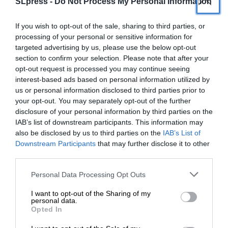
SLpress -
Do Not Process My Personal Information
If you wish to opt-out of the sale, sharing to third parties, or
processing of your personal or sensitive information for
targeted advertising by us, please use the below opt-out
section to confirm your selection. Please note that after your
opt-out request is processed you may continue seeing
interest-based ads based on personal information utilized by
us or personal information disclosed to third parties prior to
your opt-out. You may separately opt-out of the further
disclosure of your personal information by third parties on the
IAB’s list of downstream participants. This information may
also be disclosed by us to third parties on the
IAB’s List of
ΕΝΙΣΧΥΣΤΕ ΤΟ
Downstream Participants
that may further disclose it to other
third parties.
ΕΙΔΗΣΕΙΣ
Στηρίξτε με τη χορηγία σας για να
Εκτέλεση θανατοποινίτη στο Τέξας, η πρώτη του
Personal Data Processing Opt Outs
2026 στις ΗΠΑ
επιβιώσει η Αδέσμευτη
I want to opt-out of the Sharing of my
29/01/2026
Δημοσιογραφία του SLpress.gr.
personal data.
Opted In