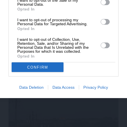
I want to opt-out of the Sale of my
ΔΩΡΕΑ
Personal Data.
Opted In
* Ελάχιστη συνεισφορά 5€
I want to opt-out of processing my
Personal Data for Targeted Advertising.
Opted In
I want to opt-out of Collection, Use,
Retention, Sale, and/or Sharing of my
Personal Data that Is Unrelated with the
Purposes for which it was collected.
Opted In
ΕΙΔΗΣΕΙΣ
Τέξας: 15χρονος ξεκλήρισε οικογένεια επειδή τον
CONFIRM
χώρισε η φίλη του – Εκείνην δεν την σκότωσε
13/12/2025
Data Deletion
Data Access
Privacy Policy