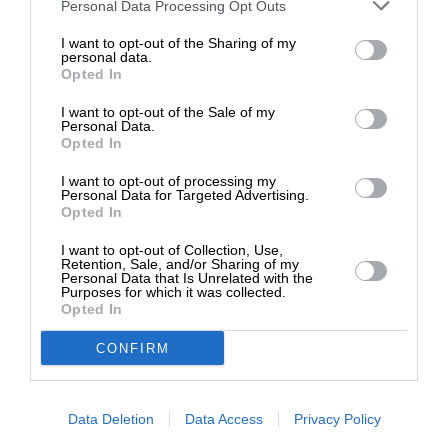
Στηρίξτε με τη χορηγία σας για να
Personal Data Processing Opt Outs
επιβιώσει η Αδέσμευτη
I want to opt-out of the Sharing of my
Δημοσιογραφία του SLpress.gr.
personal data.
NEWSLETTER
Opted In
I want to opt-out of the Sale of my
ΔΩΡΕΑ
Personal Data.
ΑΡΧΕΙΟ
Opted In
* Ελάχιστη συνεισφορά 5€
I want to opt-out of processing my
Personal Data for Targeted Advertising.
Opted In
ΕΝΙΣΧΥΣΤΕ ΤΟ
I want to opt-out of Collection, Use,
Retention, Sale, and/or Sharing of my
Personal Data that Is Unrelated with the
Αδέσμευτη Δημοσιογραφία χωρίς τη δική σας χορηγία
Purposes for which it was collected.
είναι αδύνατη.
Opted In
CONFIRM
ΠΑΤΗΣΤΕ ΕΔΩ
Data Deletion
Data Access
Privacy Policy
ΕΠΙΚΟΙΝΩΝΙA:
slpress.gr@gmail.com