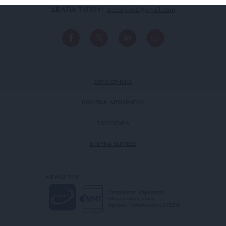
ΔΕΛΤΙΑ ΤΥΠΟΥ:
adv.slpress@gmail.com
ΟΡΟΙ ΧΡΗΣΗΣ
ΠΟΛΙΤΙΚΗ ΑΠΟΡΡΗΤΟΥ
TAYTOTHTA
ΕΡΕΥΝΑ SLPRESS
ΜΕΛΟΣ ΤΟΥ
Πιστοποίηση Επιχείρησης
Ηλεκτρονικού Τύπου
Αριθμός Πιστοποίησης: 242218